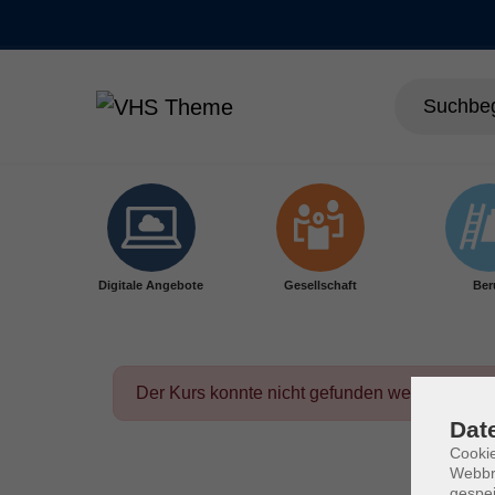
Skip to main content
Digitale Angebote
Gesellschaft
Ber
Der Kurs konnte nicht gefunden werden.
Dat
Cookie
Webbr
gespei