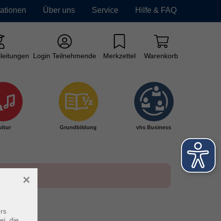
mationen
Über uns
Service
Hilfe & FAQ
leitungen
Login Teilnehmende
Merkzettel
Warenkorb
ltur
Grundbildung
vhs Business
×
rs
ei, die