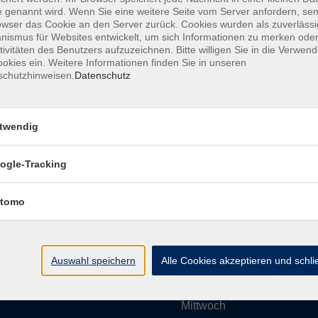
 genannt wird. Wenn Sie eine weitere Seite vom Server anfordern, se
owser das Cookie an den Server zurück. Cookies wurden als zuverlässi
ismus für Websites entwickelt, um sich Informationen zu merken oder
Impressum
AGBs
Datenschutzerklärung
Barrier
tivitäten des Benutzers aufzuzeichnen. Bitte willigen Sie in die Verwen
okies ein. Weitere Informationen finden Sie in unseren
schutzhinweisen.
Datenschutz
twendig
Umgebung e. V.
Öffnungszeiten
ogle-Tracking
tomo
Montag
rg.de
Dienstag
Auswahl speichern
Alle Cookies akzeptieren und schl
Mittwoch