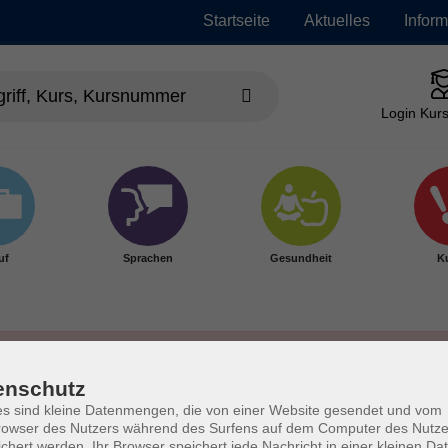
Startseite
Aktuelles
Infor
Login Kurs
uf
Sprachen
Gesundheit
Ku
enschutz
s sind kleine Datenmengen, die von einer Website gesendet und vom
owser des Nutzers während des Surfens auf dem Computer des Nutze
chert werden. Ihr Browser speichert jede Nachricht in einer kleinen Dat