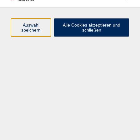
Programm
Auswahl
Alle Cookies akzeptieren und
speichern
schließen
Digitale Angebote
Gesellschaft
Beruf
Sprachen
Gesundheit
Kultur
Grundbildung
vhs Business
vhs Würzburg & Umgebung e. V.