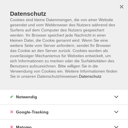
×
Datenschutz
Cookies sind kleine Datenmengen, die von einer Website
gesendet und vom Webbrowser des Nutzers während des
Surfens auf dem Computer des Nutzers gespeichert
Skip to main content
werden. Ihr Browser speichert jede Nachricht in einer
kleinen Datei, die Cookie genannt wird. Wenn Sie eine
weitere Seite vom Server anfordern, sendet Ihr Browser
Der Kurs konnte nicht gefunden werden.
das Cookie an den Server zurück. Cookies wurden als
zuverlässiger Mechanismus für Websites entwickelt, um
sich Informationen zu merken oder die Surfaktivitäten des
Benutzers aufzuzeichnen. Bitte willigen Sie in die
Verwendung von Cookies ein. Weitere Informationen finden
Sie in unseren Datenschutzhinweisen.
Datenschutz
Impressum
AGBs
Datenschutzerklärung
Notwendig
Barrierefreiheitserklärung
Widerrufsbelehrung
Google-Tracking
Widerruf
Matomo