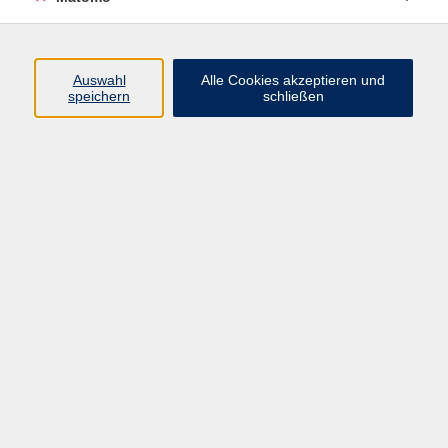
Programm
Auswahl
Alle Cookies akzeptieren und
speichern
schließen
Digitale Angebote
Gesellschaft
Beruf
Sprachen
Gesundheit
Kultur
Grundbildung
vhs Business
vhs Würzburg & Umgebung e. V.