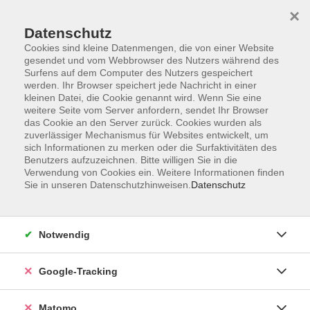
×
Datenschutz
Cookies sind kleine Datenmengen, die von einer Website
gesendet und vom Webbrowser des Nutzers während des
Surfens auf dem Computer des Nutzers gespeichert
Skip to main content
werden. Ihr Browser speichert jede Nachricht in einer
kleinen Datei, die Cookie genannt wird. Wenn Sie eine
weitere Seite vom Server anfordern, sendet Ihr Browser
Der Kurs konnte nicht gefunden werden.
das Cookie an den Server zurück. Cookies wurden als
zuverlässiger Mechanismus für Websites entwickelt, um
sich Informationen zu merken oder die Surfaktivitäten des
Benutzers aufzuzeichnen. Bitte willigen Sie in die
Verwendung von Cookies ein. Weitere Informationen finden
Sie in unseren Datenschutzhinweisen.
Datenschutz
Impressum
AGBs
Datenschutzerklärung
Notwendig
Barrierefreiheitserklärung
Widerrufsbelehrung
Google-Tracking
Widerruf
Matomo