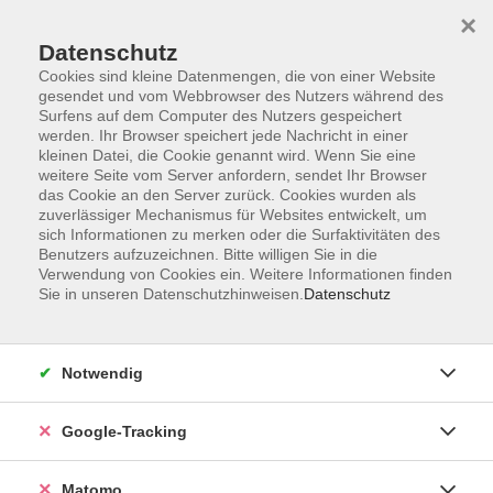
×
Datenschutz
Cookies sind kleine Datenmengen, die von einer Website
gesendet und vom Webbrowser des Nutzers während des
Surfens auf dem Computer des Nutzers gespeichert
Skip to main content
werden. Ihr Browser speichert jede Nachricht in einer
kleinen Datei, die Cookie genannt wird. Wenn Sie eine
weitere Seite vom Server anfordern, sendet Ihr Browser
Der Kurs konnte nicht gefunden werden.
das Cookie an den Server zurück. Cookies wurden als
zuverlässiger Mechanismus für Websites entwickelt, um
sich Informationen zu merken oder die Surfaktivitäten des
Benutzers aufzuzeichnen. Bitte willigen Sie in die
Verwendung von Cookies ein. Weitere Informationen finden
Sie in unseren Datenschutzhinweisen.
Datenschutz
Impressum
AGBs
Datenschutzerklärung
Notwendig
Barrierefreiheitserklärung
Widerrufsbelehrung
Google-Tracking
Widerruf
Matomo