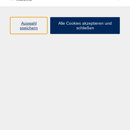
Programm
Auswahl
Alle Cookies akzeptieren und
speichern
schließen
Digitale Angebote
Gesellschaft
Beruf
Sprachen
Gesundheit
Kultur
Grundbildung
vhs Business
vhs Würzburg & Umgebung e. V.