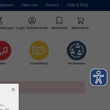
mationen
Über uns
Service
Hilfe & FAQ
leitungen
Login Teilnehmende
Merkzettel
Warenkorb
ltur
Grundbildung
vhs Business
×
rs
ei, die