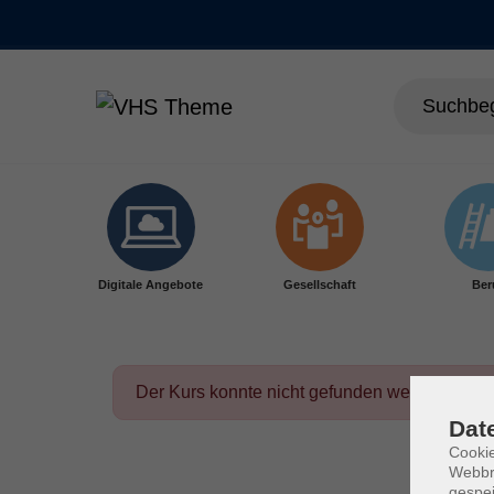
Skip to main content
Digitale Angebote
Gesellschaft
Ber
Der Kurs konnte nicht gefunden werden.
Dat
Cookie
Webbr
gespei