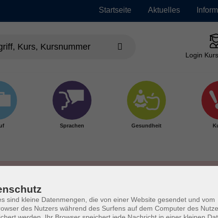
Startseite
Aktuelles
Infor
Login Kurs
uf
Sprachen
Gesundheit
Ku
enschutz
s sind kleine Datenmengen, die von einer Website gesendet und vom
owser des Nutzers während des Surfens auf dem Computer des Nutze
chert werden. Ihr Browser speichert jede Nachricht in einer kleinen Dat