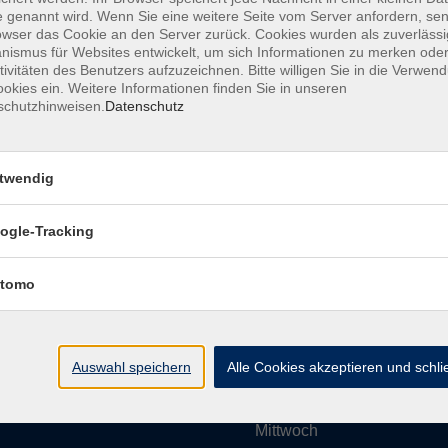
 genannt wird. Wenn Sie eine weitere Seite vom Server anfordern, se
owser das Cookie an den Server zurück. Cookies wurden als zuverlässi
ismus für Websites entwickelt, um sich Informationen zu merken oder
Impressum
AGBs
Datenschutzerklärung
Barrier
tivitäten des Benutzers aufzuzeichnen. Bitte willigen Sie in die Verwen
okies ein. Weitere Informationen finden Sie in unseren
schutzhinweisen.
Datenschutz
twendig
Umgebung e. V.
Öffnungszeiten
ogle-Tracking
tomo
Montag
rg.de
Dienstag
Auswahl speichern
Alle Cookies akzeptieren und schl
Mittwoch