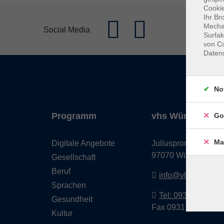
Cookie
Ihr Br
Mechan
Social Media
Surfak
von Co
Daten
No
Programm
vhs Würzburg & 
Go
Ma
Digitale Angebote
Juliuspromenade 68
97070 Würzburg
Gesellschaft
Beruf
info@vhs-wuerzbu
Sprachen
Tel: 0931 35593 0
Gesundheit
Fax 0931 35593-20
Kultur