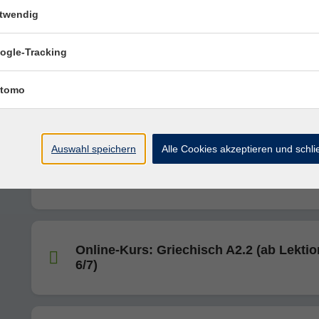
Conversación
twendig
ogle-Tracking
Online-Kurs: Italienisch B2/C1
tomo
Auswahl speichern
Alle Cookies akzeptieren und schl
Online-Kurs: Portugiesisch A1 (ab Lekti
Portugiesische Variante
Online-Kurs: Griechisch A2.2 (ab Lektio
6/7)