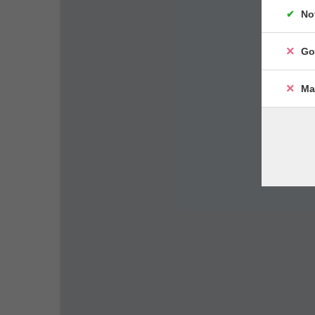
No
Go
Ma