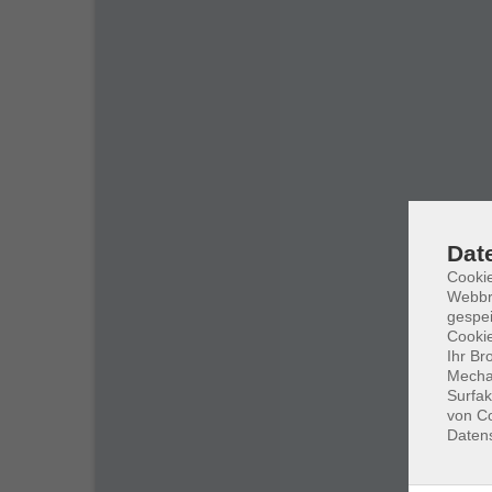
Dat
Cookie
Webbr
gespei
Cookie
Ihr Br
Mechan
Surfak
von Co
Daten