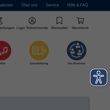
mationen
Über uns
Service
Hilfe & FAQ
leitungen
Login Teilnehmende
Merkzettel
Warenkorb
ltur
Grundbildung
vhs Business