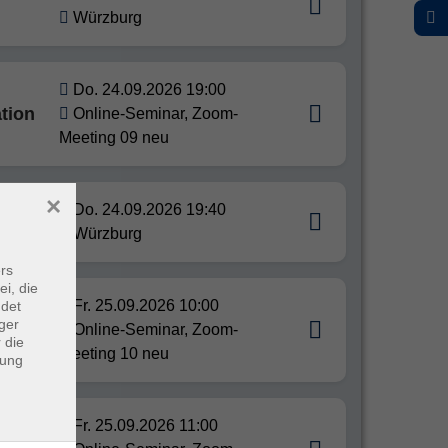
Würzburg
Do. 24.09.2026 19:00
tion
Online-Seminar, Zoom-
Meeting 09 neu
×
Do. 24.09.2026 19:40
ür
Würzburg
rs
ei, die
Fr. 25.09.2026 10:00
ndet
ger
Online-Seminar, Zoom-
 die
Meeting 10 neu
dung
Fr. 25.09.2026 11:00
) +