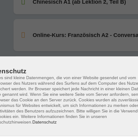
Chinesisch A1 (ab Lektion 2, Teil B)
Online-Kurs: Französisch A2 - Conversa
Chinesische Schriftzeichen schreiben f
enschutz
Fortgeschrittene
s sind kleine Datenmengen, die von einer Website gesendet und vom
owser des Nutzers während des Surfens auf dem Computer des Nutze
chert werden. Ihr Browser speichert jede Nachricht in einer kleinen Dat
 genannt wird. Wenn Sie eine weitere Seite vom Server anfordern, se
owser das Cookie an den Server zurück. Cookies wurden als zuverlässi
Online-Kurs: Italienisch B2/C1
ismus für Websites entwickelt, um sich Informationen zu merken oder
tivitäten des Benutzers aufzuzeichnen. Bitte willigen Sie in die Verwen
okies ein. Weitere Informationen finden Sie in unseren
schutzhinweisen.
Datenschutz
Online-Kurs: Spanisch B2 (ab Lektion 3