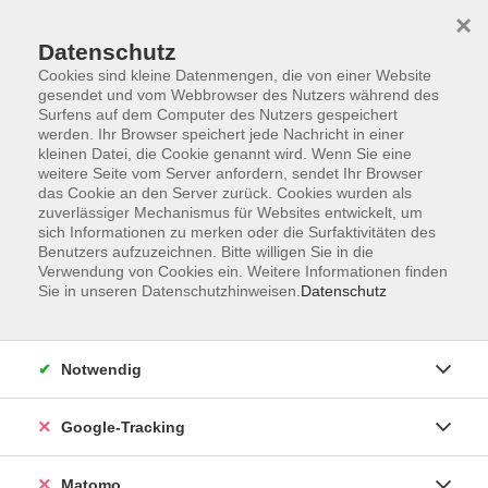
×
Datenschutz
Cookies sind kleine Datenmengen, die von einer Website
gesendet und vom Webbrowser des Nutzers während des
Surfens auf dem Computer des Nutzers gespeichert
Skip to main content
werden. Ihr Browser speichert jede Nachricht in einer
kleinen Datei, die Cookie genannt wird. Wenn Sie eine
weitere Seite vom Server anfordern, sendet Ihr Browser
Der Kurs konnte nicht gefunden werden.
das Cookie an den Server zurück. Cookies wurden als
zuverlässiger Mechanismus für Websites entwickelt, um
sich Informationen zu merken oder die Surfaktivitäten des
Benutzers aufzuzeichnen. Bitte willigen Sie in die
Verwendung von Cookies ein. Weitere Informationen finden
Sie in unseren Datenschutzhinweisen.
Datenschutz
Impressum
AGBs
Datenschutzerklärung
Notwendig
Barrierefreiheitserklärung
Widerrufsbelehrung
Google-Tracking
Widerruf
Matomo