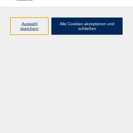
Programm
Auswahl
Alle Cookies akzeptieren und
speichern
schließen
Digitale Angebote
Gesellschaft
Beruf
Sprachen
Gesundheit
Kultur
Grundbildung
vhs Business
vhs Würzburg & Umgebung e. V.