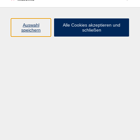
Programm
Auswahl
Alle Cookies akzeptieren und
speichern
schließen
Digitale Angebote
Gesellschaft
Beruf
Sprachen
Gesundheit
Kultur
Grundbildung
vhs Business
vhs Würzburg & Umgebung e. V.