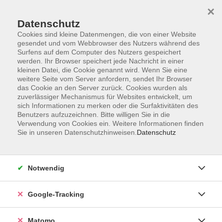
×
Datenschutz
Cookies sind kleine Datenmengen, die von einer Website
gesendet und vom Webbrowser des Nutzers während des
Surfens auf dem Computer des Nutzers gespeichert
Skip to main content
werden. Ihr Browser speichert jede Nachricht in einer
kleinen Datei, die Cookie genannt wird. Wenn Sie eine
weitere Seite vom Server anfordern, sendet Ihr Browser
Der Kurs konnte nicht gefunden werden.
das Cookie an den Server zurück. Cookies wurden als
zuverlässiger Mechanismus für Websites entwickelt, um
sich Informationen zu merken oder die Surfaktivitäten des
Benutzers aufzuzeichnen. Bitte willigen Sie in die
Verwendung von Cookies ein. Weitere Informationen finden
Sie in unseren Datenschutzhinweisen.
Datenschutz
Impressum
AGBs
Datenschutzerklärung
Notwendig
Barrierefreiheitserklärung
Widerrufsbelehrung
Google-Tracking
Widerruf
Matomo