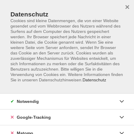
×
Datenschutz
Cookies sind kleine Datenmengen, die von einer Website
gesendet und vom Webbrowser des Nutzers während des
Surfens auf dem Computer des Nutzers gespeichert
Skip to main content
werden. Ihr Browser speichert jede Nachricht in einer
kleinen Datei, die Cookie genannt wird. Wenn Sie eine
weitere Seite vom Server anfordern, sendet Ihr Browser
Der Kurs konnte nicht gefunden werden.
das Cookie an den Server zurück. Cookies wurden als
zuverlässiger Mechanismus für Websites entwickelt, um
sich Informationen zu merken oder die Surfaktivitäten des
Benutzers aufzuzeichnen. Bitte willigen Sie in die
Verwendung von Cookies ein. Weitere Informationen finden
Sie in unseren Datenschutzhinweisen.
Datenschutz
Impressum
AGBs
Datenschutzerklärung
Notwendig
Barrierefreiheitserklärung
Widerrufsbelehrung
Google-Tracking
Widerruf
Matomo