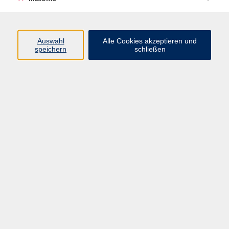
Programm
Auswahl
Alle Cookies akzeptieren und
speichern
schließen
Digitale Angebote
Gesellschaft
Beruf
Sprachen
Gesundheit
Kultur
Grundbildung
vhs Business
vhs Würzburg & Umgebung e. V.