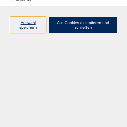
Programm
Auswahl
Alle Cookies akzeptieren und
speichern
schließen
Digitale Angebote
Gesellschaft
Beruf
Sprachen
Gesundheit
Kultur
Grundbildung
vhs Business
vhs Würzburg & Umgebung e. V.