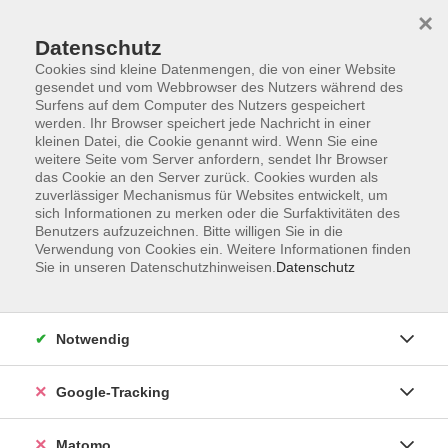
×
Datenschutz
Cookies sind kleine Datenmengen, die von einer Website
gesendet und vom Webbrowser des Nutzers während des
Surfens auf dem Computer des Nutzers gespeichert
Skip to main content
werden. Ihr Browser speichert jede Nachricht in einer
kleinen Datei, die Cookie genannt wird. Wenn Sie eine
weitere Seite vom Server anfordern, sendet Ihr Browser
Der Kurs konnte nicht gefunden werden.
das Cookie an den Server zurück. Cookies wurden als
zuverlässiger Mechanismus für Websites entwickelt, um
sich Informationen zu merken oder die Surfaktivitäten des
Benutzers aufzuzeichnen. Bitte willigen Sie in die
Verwendung von Cookies ein. Weitere Informationen finden
Sie in unseren Datenschutzhinweisen.
Datenschutz
Impressum
AGBs
Datenschutzerklärung
Notwendig
Barrierefreiheitserklärung
Widerrufsbelehrung
Google-Tracking
Widerruf
Matomo