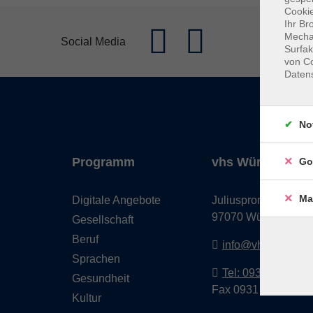
Cookie
Ihr Br
Mechan
Social Media
Surfak
von Co
Daten
No
Programm
vhs Würzburg & 
Go
Ma
Digitale Angebote
Juliuspromenade 68
97070 Würzburg
Gesellschaft
Beruf
info@vhs-wuerzbu
Sprachen
Tel: 0931 35593 0
Gesundheit
Fax 0931 35593-20
Kultur