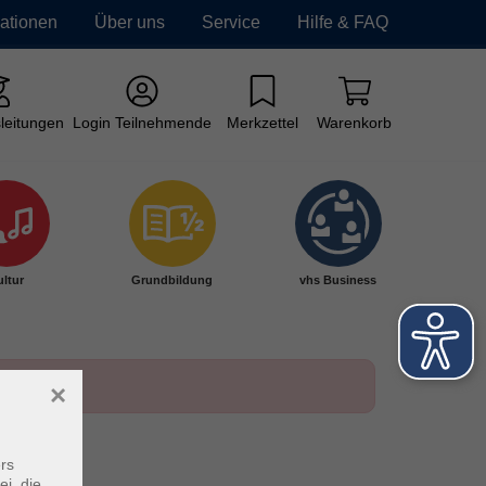
mationen
Über uns
Service
Hilfe & FAQ
leitungen
Login Teilnehmende
Merkzettel
Warenkorb
ltur
Grundbildung
vhs Business
×
rs
ei, die