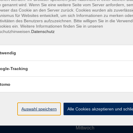
 genannt wird. Wenn Sie eine weitere Seite vom Server anfordern, se
owser das Cookie an den Server zurück. Cookies wurden als zuverlässi
ismus für Websites entwickelt, um sich Informationen zu merken oder
Impressum
AGBs
Datenschutzerklärung
Barrier
tivitäten des Benutzers aufzuzeichnen. Bitte willigen Sie in die Verwen
okies ein. Weitere Informationen finden Sie in unseren
schutzhinweisen.
Datenschutz
twendig
Umgebung e. V.
Öffnungszeiten
ogle-Tracking
tomo
Montag
rg.de
Dienstag
Auswahl speichern
Alle Cookies akzeptieren und schl
Mittwoch