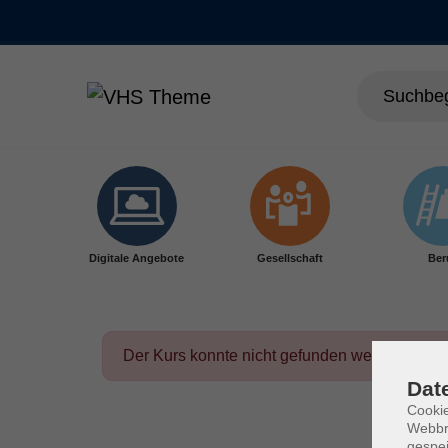
Skip to main content
Digitale Angebote
Gesellschaft
Ber
Der Kurs konnte nicht gefunden werden.
Dat
Cookie
Webbr
gespei