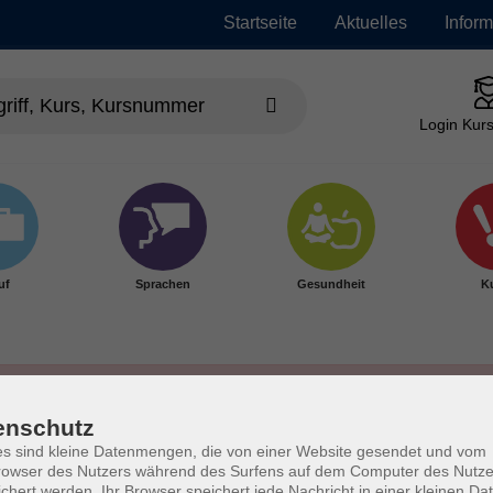
Startseite
Aktuelles
Infor
Login Kurs
uf
Sprachen
Gesundheit
Ku
enschutz
s sind kleine Datenmengen, die von einer Website gesendet und vom
owser des Nutzers während des Surfens auf dem Computer des Nutze
chert werden. Ihr Browser speichert jede Nachricht in einer kleinen Dat