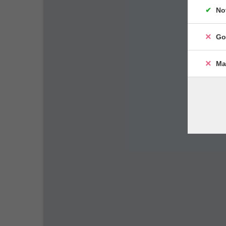
No
Go
Ma