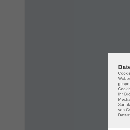
Dat
Cookie
Webbr
gespei
Cookie
Ihr Br
Mechan
Surfak
von Co
Daten