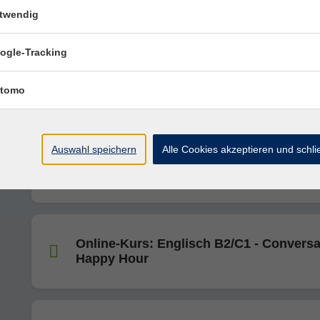
A2/B1)
twendig
ogle-Tracking
Online-Kurs: Spanisch in der Mittagspa
(A2 ab Lektion 7/8)
tomo
Auswahl speichern
Alle Cookies akzeptieren und schl
Online-Kurs: Italienisch C1
Online-Kurs: Englisch B2/C1 - Conversa
Happy Hour