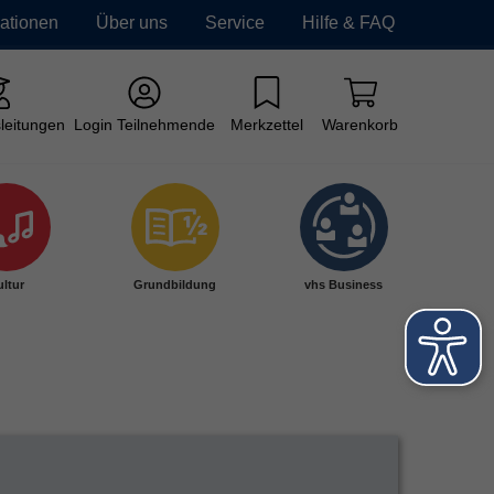
mationen
Über uns
Service
Hilfe & FAQ
leitungen
Login Teilnehmende
Merkzettel
Warenkorb
ltur
Grundbildung
vhs Business