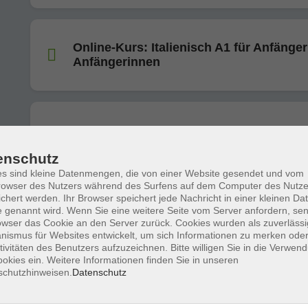
Online-Kurs: Italienisch A1 für Anfänge
Anfängerinnen
Online-Kurs: Spanisch B1 (ab Lektion 1
enschutz
s sind kleine Datenmengen, die von einer Website gesendet und vom
owser des Nutzers während des Surfens auf dem Computer des Nutze
chert werden. Ihr Browser speichert jede Nachricht in einer kleinen Dat
 genannt wird. Wenn Sie eine weitere Seite vom Server anfordern, se
Online-Kurs: Spanisch A1 (ab Lektion 7
owser das Cookie an den Server zurück. Cookies wurden als zuverlässi
ismus für Websites entwickelt, um sich Informationen zu merken oder
tivitäten des Benutzers aufzuzeichnen. Bitte willigen Sie in die Verwen
okies ein. Weitere Informationen finden Sie in unseren
schutzhinweisen.
Datenschutz
Online-Kurs: English Conversation:
Inspiring Ideas through TED Talks (Niv