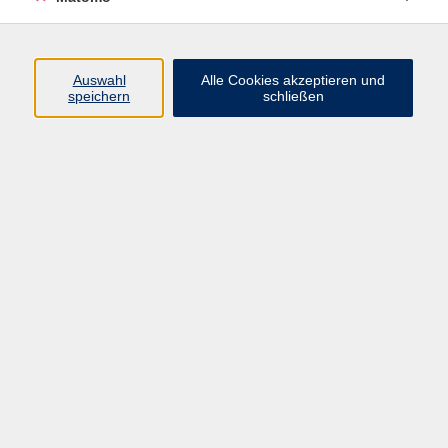
Programm
Auswahl
Alle Cookies akzeptieren und
speichern
schließen
Digitale Angebote
Gesellschaft
Beruf
Sprachen
Gesundheit
Kultur
Grundbildung
vhs Business
vhs Würzburg & Umgebung e. V.