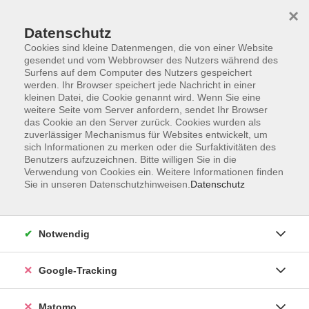
×
Datenschutz
Cookies sind kleine Datenmengen, die von einer Website
gesendet und vom Webbrowser des Nutzers während des
Surfens auf dem Computer des Nutzers gespeichert
Skip to main content
werden. Ihr Browser speichert jede Nachricht in einer
kleinen Datei, die Cookie genannt wird. Wenn Sie eine
weitere Seite vom Server anfordern, sendet Ihr Browser
Der Kurs konnte nicht gefunden werden.
das Cookie an den Server zurück. Cookies wurden als
zuverlässiger Mechanismus für Websites entwickelt, um
sich Informationen zu merken oder die Surfaktivitäten des
Benutzers aufzuzeichnen. Bitte willigen Sie in die
Verwendung von Cookies ein. Weitere Informationen finden
Sie in unseren Datenschutzhinweisen.
Datenschutz
Impressum
AGBs
Datenschutzerklärung
Notwendig
Barrierefreiheitserklärung
Widerrufsbelehrung
Google-Tracking
Widerruf
Matomo