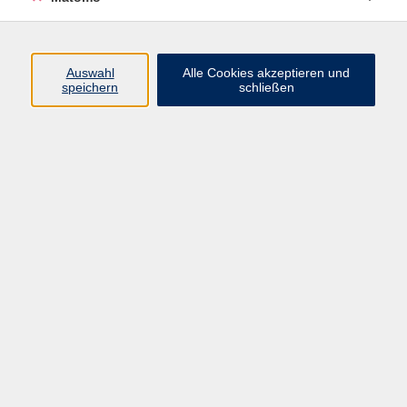
Programm
Auswahl
Alle Cookies akzeptieren und
speichern
schließen
Digitale Angebote
Gesellschaft
Beruf
Sprachen
Gesundheit
Kultur
Grundbildung
vhs Business
vhs Würzburg & Umgebung e. V.