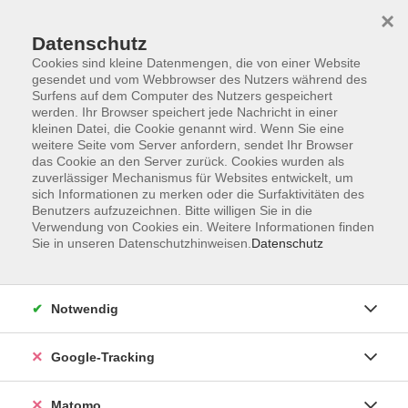
×
Datenschutz
Cookies sind kleine Datenmengen, die von einer Website
gesendet und vom Webbrowser des Nutzers während des
Surfens auf dem Computer des Nutzers gespeichert
Skip to main content
werden. Ihr Browser speichert jede Nachricht in einer
kleinen Datei, die Cookie genannt wird. Wenn Sie eine
weitere Seite vom Server anfordern, sendet Ihr Browser
Der Kurs konnte nicht gefunden werden.
das Cookie an den Server zurück. Cookies wurden als
zuverlässiger Mechanismus für Websites entwickelt, um
sich Informationen zu merken oder die Surfaktivitäten des
Benutzers aufzuzeichnen. Bitte willigen Sie in die
Verwendung von Cookies ein. Weitere Informationen finden
Sie in unseren Datenschutzhinweisen.
Datenschutz
Impressum
AGBs
Datenschutzerklärung
Notwendig
Barrierefreiheitserklärung
Widerrufsbelehrung
Google-Tracking
Widerruf
Matomo