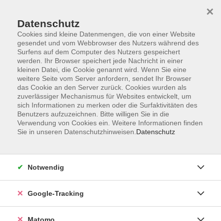
×
Datenschutz
Cookies sind kleine Datenmengen, die von einer Website
gesendet und vom Webbrowser des Nutzers während des
Surfens auf dem Computer des Nutzers gespeichert
Skip to main content
werden. Ihr Browser speichert jede Nachricht in einer
kleinen Datei, die Cookie genannt wird. Wenn Sie eine
weitere Seite vom Server anfordern, sendet Ihr Browser
Der Kurs konnte nicht gefunden werden.
das Cookie an den Server zurück. Cookies wurden als
zuverlässiger Mechanismus für Websites entwickelt, um
sich Informationen zu merken oder die Surfaktivitäten des
Benutzers aufzuzeichnen. Bitte willigen Sie in die
Verwendung von Cookies ein. Weitere Informationen finden
Sie in unseren Datenschutzhinweisen.
Datenschutz
Impressum
AGBs
Datenschutzerklärung
Notwendig
Barrierefreiheitserklärung
Widerrufsbelehrung
Google-Tracking
Widerruf
Matomo