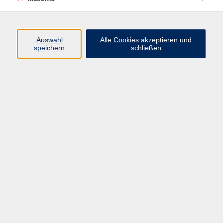
Programm
Auswahl
Alle Cookies akzeptieren und
speichern
schließen
Digitale Angebote
Gesellschaft
Beruf
Sprachen
Gesundheit
Kultur
Grundbildung
vhs Business
vhs Würzburg & Umgebung e. V.