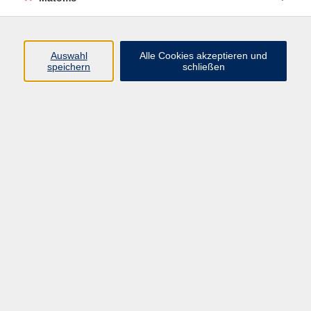
Programm
Auswahl
Alle Cookies akzeptieren und
speichern
schließen
Digitale Angebote
Gesellschaft
Beruf
Sprachen
Gesundheit
Kultur
Grundbildung
vhs Business
vhs Würzburg & Umgebung e. V.