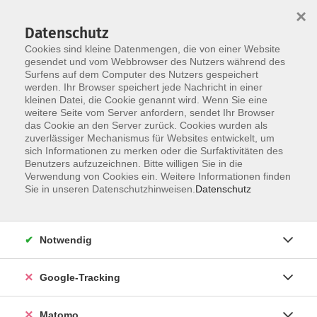
×
Datenschutz
Cookies sind kleine Datenmengen, die von einer Website
gesendet und vom Webbrowser des Nutzers während des
Surfens auf dem Computer des Nutzers gespeichert
Skip to main content
werden. Ihr Browser speichert jede Nachricht in einer
kleinen Datei, die Cookie genannt wird. Wenn Sie eine
weitere Seite vom Server anfordern, sendet Ihr Browser
Der Kurs konnte nicht gefunden werden.
das Cookie an den Server zurück. Cookies wurden als
zuverlässiger Mechanismus für Websites entwickelt, um
sich Informationen zu merken oder die Surfaktivitäten des
Benutzers aufzuzeichnen. Bitte willigen Sie in die
Verwendung von Cookies ein. Weitere Informationen finden
Impressum
Sie in unseren Datenschutzhinweisen.
Datenschutz
AGBs
Datenschutzerklärung
Notwendig
Barrierefreiheitserklärung
Widerrufsbelehrung
Google-Tracking
Widerruf
Matomo