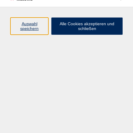
Programm
Auswahl
Alle Cookies akzeptieren und
speichern
schließen
Digitale Angebote
Gesellschaft
Beruf
Sprachen
Gesundheit
Kultur
Grundbildung
vhs Business
vhs Würzburg & Umgebung e. V.