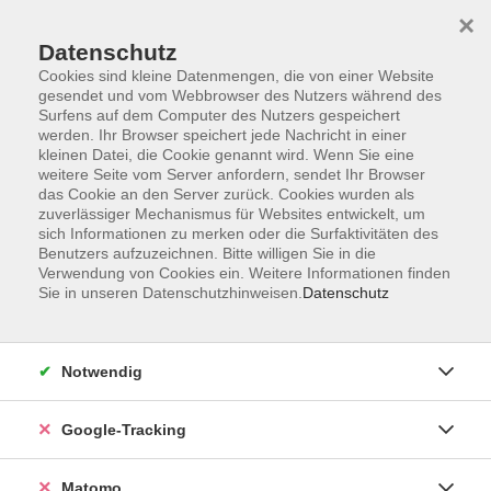
×
Datenschutz
Cookies sind kleine Datenmengen, die von einer Website
gesendet und vom Webbrowser des Nutzers während des
Surfens auf dem Computer des Nutzers gespeichert
Skip to main content
werden. Ihr Browser speichert jede Nachricht in einer
kleinen Datei, die Cookie genannt wird. Wenn Sie eine
weitere Seite vom Server anfordern, sendet Ihr Browser
Der Kurs konnte nicht gefunden werden.
das Cookie an den Server zurück. Cookies wurden als
zuverlässiger Mechanismus für Websites entwickelt, um
sich Informationen zu merken oder die Surfaktivitäten des
Benutzers aufzuzeichnen. Bitte willigen Sie in die
Verwendung von Cookies ein. Weitere Informationen finden
Sie in unseren Datenschutzhinweisen.
Datenschutz
Impressum
AGBs
Datenschutzerklärung
Notwendig
Barrierefreiheitserklärung
Widerrufsbelehrung
Google-Tracking
Widerruf
Matomo