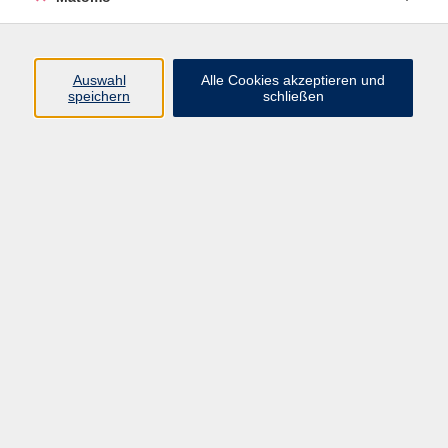
Programm
Auswahl
Alle Cookies akzeptieren und
speichern
schließen
Digitale Angebote
Gesellschaft
Beruf
Sprachen
Gesundheit
Kultur
Grundbildung
vhs Business
vhs Würzburg & Umgebung e. V.