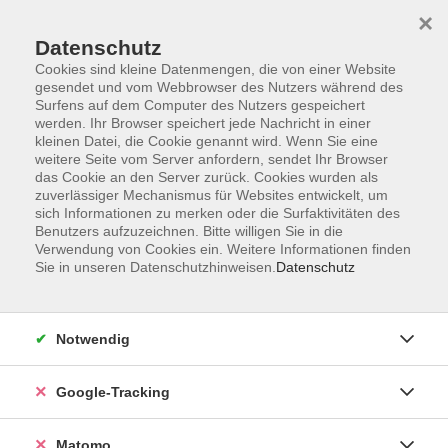
×
Datenschutz
Cookies sind kleine Datenmengen, die von einer Website
gesendet und vom Webbrowser des Nutzers während des
Surfens auf dem Computer des Nutzers gespeichert
Skip to main content
werden. Ihr Browser speichert jede Nachricht in einer
kleinen Datei, die Cookie genannt wird. Wenn Sie eine
weitere Seite vom Server anfordern, sendet Ihr Browser
Der Kurs konnte nicht gefunden werden.
das Cookie an den Server zurück. Cookies wurden als
zuverlässiger Mechanismus für Websites entwickelt, um
sich Informationen zu merken oder die Surfaktivitäten des
Benutzers aufzuzeichnen. Bitte willigen Sie in die
Verwendung von Cookies ein. Weitere Informationen finden
Sie in unseren Datenschutzhinweisen.
Datenschutz
Impressum
AGBs
Datenschutzerklärung
Notwendig
Barrierefreiheitserklärung
Widerrufsbelehrung
Google-Tracking
Widerruf
Matomo