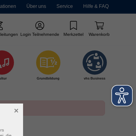
mationen
Über uns
Service
Hilfe & FAQ
leitungen
Login Teilnehmende
Merkzettel
Warenkorb
ltur
Grundbildung
vhs Business
×
rs
ei, die