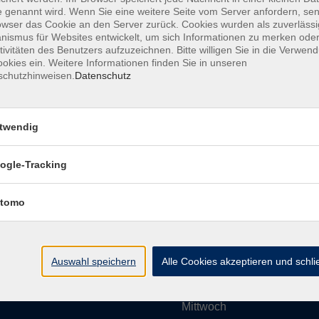
 genannt wird. Wenn Sie eine weitere Seite vom Server anfordern, se
owser das Cookie an den Server zurück. Cookies wurden als zuverlässi
ismus für Websites entwickelt, um sich Informationen zu merken oder
Impressum
AGBs
Datenschutzerklärung
Barrier
tivitäten des Benutzers aufzuzeichnen. Bitte willigen Sie in die Verwen
okies ein. Weitere Informationen finden Sie in unseren
schutzhinweisen.
Datenschutz
twendig
Umgebung e. V.
Öffnungszeiten
ogle-Tracking
tomo
Montag
rg.de
Dienstag
Auswahl speichern
Alle Cookies akzeptieren und schl
Mittwoch