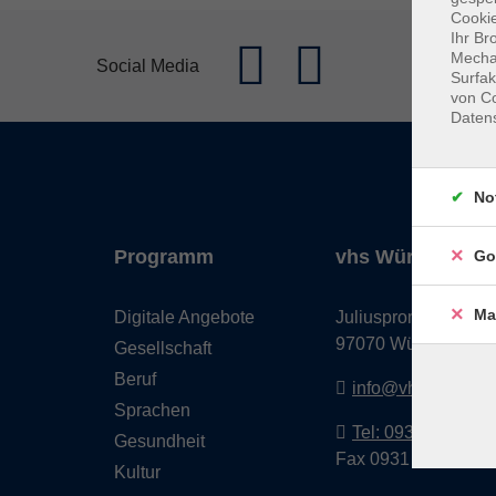
Cookie
Ihr Br
Mechan
Social Media
Surfak
von Co
Daten
No
Programm
vhs Würzburg & 
Go
Ma
Digitale Angebote
Juliuspromenade 68
97070 Würzburg
Gesellschaft
Beruf
info@vhs-wuerzbu
Sprachen
Tel: 0931 35593 0
Gesundheit
Fax 0931 35593-20
Kultur