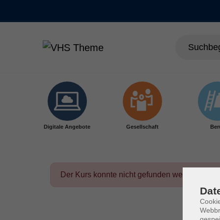
Skip to main content
Digitale Angebote
Gesellschaft
Ber
Der Kurs konnte nicht gefunden werden.
Dat
Cookie
Webbr
gespei