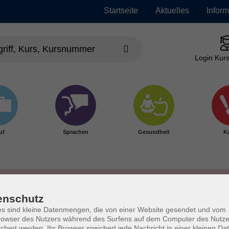
Startseite
Aktuelles
Infor
Login Kurs
uf
Sprachen
Gesundheit
Ku
enschutz
s sind kleine Datenmengen, die von einer Website gesendet und vom
owser des Nutzers während des Surfens auf dem Computer des Nutze
chert werden. Ihr Browser speichert jede Nachricht in einer kleinen Dat