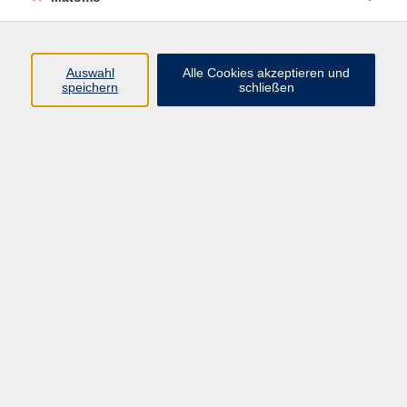
Programm
Auswahl
Alle Cookies akzeptieren und
speichern
schließen
Digitale Angebote
Gesellschaft
Beruf
Sprachen
Gesundheit
Kultur
Grundbildung
vhs Business
vhs Würzburg & Umgebung e. V.