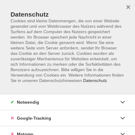
×
Datenschutz
Cookies sind kleine Datenmengen, die von einer Website
gesendet und vom Webbrowser des Nutzers während des
Surfens auf dem Computer des Nutzers gespeichert
Skip to main content
werden. Ihr Browser speichert jede Nachricht in einer
kleinen Datei, die Cookie genannt wird. Wenn Sie eine
weitere Seite vom Server anfordern, sendet Ihr Browser
Der Kurs konnte nicht gefunden werden.
das Cookie an den Server zurück. Cookies wurden als
zuverlässiger Mechanismus für Websites entwickelt, um
sich Informationen zu merken oder die Surfaktivitäten des
Benutzers aufzuzeichnen. Bitte willigen Sie in die
Verwendung von Cookies ein. Weitere Informationen finden
Sie in unseren Datenschutzhinweisen.
Datenschutz
Impressum
AGBs
Datenschutzerklärung
Notwendig
Barrierefreiheitserklärung
Widerrufsbelehrung
Google-Tracking
Widerruf
Matomo