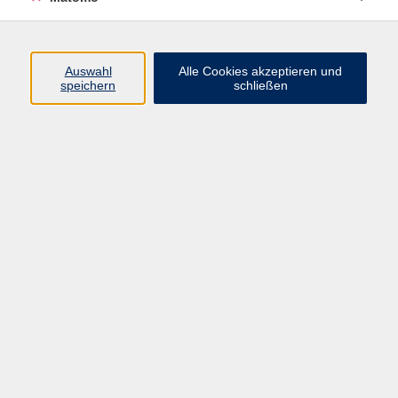
Programm
Auswahl
Alle Cookies akzeptieren und
speichern
schließen
Digitale Angebote
Gesellschaft
Beruf
Sprachen
Gesundheit
Kultur
Grundbildung
vhs Business
vhs Würzburg & Umgebung e. V.