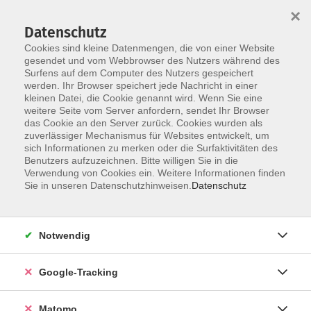
×
Datenschutz
Cookies sind kleine Datenmengen, die von einer Website
gesendet und vom Webbrowser des Nutzers während des
Surfens auf dem Computer des Nutzers gespeichert
Skip to main content
werden. Ihr Browser speichert jede Nachricht in einer
kleinen Datei, die Cookie genannt wird. Wenn Sie eine
weitere Seite vom Server anfordern, sendet Ihr Browser
Der Kurs konnte nicht gefunden werden.
das Cookie an den Server zurück. Cookies wurden als
zuverlässiger Mechanismus für Websites entwickelt, um
sich Informationen zu merken oder die Surfaktivitäten des
Benutzers aufzuzeichnen. Bitte willigen Sie in die
Verwendung von Cookies ein. Weitere Informationen finden
Impressum
Sie in unseren Datenschutzhinweisen.
Datenschutz
AGBs
Datenschutzerklärung
Notwendig
Barrierefreiheitserklärung
Widerrufsbelehrung
Google-Tracking
Widerruf
Matomo