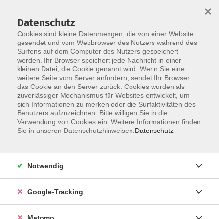
×
Datenschutz
Cookies sind kleine Datenmengen, die von einer Website
gesendet und vom Webbrowser des Nutzers während des
Surfens auf dem Computer des Nutzers gespeichert
Skip to main content
werden. Ihr Browser speichert jede Nachricht in einer
kleinen Datei, die Cookie genannt wird. Wenn Sie eine
weitere Seite vom Server anfordern, sendet Ihr Browser
Der Kurs konnte nicht gefunden werden.
das Cookie an den Server zurück. Cookies wurden als
zuverlässiger Mechanismus für Websites entwickelt, um
sich Informationen zu merken oder die Surfaktivitäten des
Benutzers aufzuzeichnen. Bitte willigen Sie in die
Verwendung von Cookies ein. Weitere Informationen finden
Impressum
Sie in unseren Datenschutzhinweisen.
Datenschutz
AGBs
Datenschutzerklärung
Notwendig
Barrierefreiheitserklärung
Widerrufsbelehrung
Google-Tracking
Widerruf
Matomo