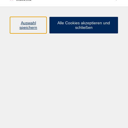
Programm
Auswahl
Alle Cookies akzeptieren und
speichern
schließen
Digitale Angebote
Gesellschaft
Beruf
Sprachen
Gesundheit
Kultur
Grundbildung
vhs Business
vhs Würzburg & Umgebung e. V.