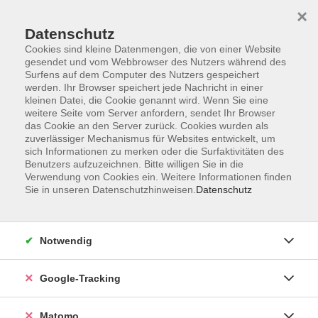
×
Datenschutz
Cookies sind kleine Datenmengen, die von einer Website
gesendet und vom Webbrowser des Nutzers während des
Surfens auf dem Computer des Nutzers gespeichert
Skip to main content
werden. Ihr Browser speichert jede Nachricht in einer
kleinen Datei, die Cookie genannt wird. Wenn Sie eine
weitere Seite vom Server anfordern, sendet Ihr Browser
Der Kurs konnte nicht gefunden werden.
das Cookie an den Server zurück. Cookies wurden als
zuverlässiger Mechanismus für Websites entwickelt, um
sich Informationen zu merken oder die Surfaktivitäten des
Benutzers aufzuzeichnen. Bitte willigen Sie in die
Verwendung von Cookies ein. Weitere Informationen finden
Sie in unseren Datenschutzhinweisen.
Datenschutz
Impressum
AGBs
Datenschutzerklärung
Notwendig
Barrierefreiheitserklärung
Widerrufsbelehrung
Google-Tracking
Widerruf
Matomo