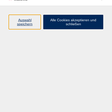
Programm
Auswahl
Alle Cookies akzeptieren und
speichern
schließen
Digitale Angebote
Gesellschaft
Beruf
Sprachen
Gesundheit
Kultur
Grundbildung
vhs Business
vhs Würzburg & Umgebung e. V.