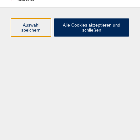
Programm
Auswahl
Alle Cookies akzeptieren und
speichern
schließen
Digitale Angebote
Gesellschaft
Beruf
Sprachen
Gesundheit
Kultur
Grundbildung
vhs Business
vhs Würzburg & Umgebung e. V.