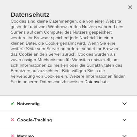
×
Datenschutz
Cookies sind kleine Datenmengen, die von einer Website
gesendet und vom Webbrowser des Nutzers während des
Surfens auf dem Computer des Nutzers gespeichert
Skip to main content
werden. Ihr Browser speichert jede Nachricht in einer
kleinen Datei, die Cookie genannt wird. Wenn Sie eine
weitere Seite vom Server anfordern, sendet Ihr Browser
Der Kurs konnte nicht gefunden werden.
das Cookie an den Server zurück. Cookies wurden als
zuverlässiger Mechanismus für Websites entwickelt, um
sich Informationen zu merken oder die Surfaktivitäten des
Benutzers aufzuzeichnen. Bitte willigen Sie in die
Verwendung von Cookies ein. Weitere Informationen finden
Sie in unseren Datenschutzhinweisen.
Datenschutz
Impressum
AGBs
Datenschutzerklärung
Notwendig
Barrierefreiheitserklärung
Widerrufsbelehrung
Google-Tracking
Widerruf
Matomo