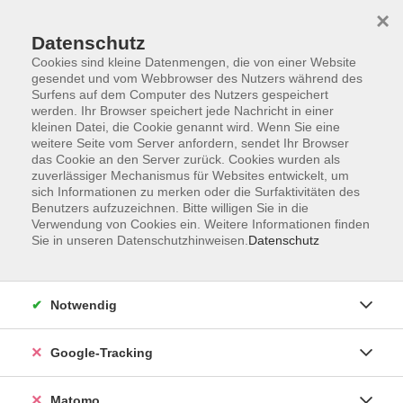
×
Datenschutz
Cookies sind kleine Datenmengen, die von einer Website
gesendet und vom Webbrowser des Nutzers während des
Surfens auf dem Computer des Nutzers gespeichert
Skip to main content
werden. Ihr Browser speichert jede Nachricht in einer
kleinen Datei, die Cookie genannt wird. Wenn Sie eine
weitere Seite vom Server anfordern, sendet Ihr Browser
Der Kurs konnte nicht gefunden werden.
das Cookie an den Server zurück. Cookies wurden als
zuverlässiger Mechanismus für Websites entwickelt, um
sich Informationen zu merken oder die Surfaktivitäten des
Benutzers aufzuzeichnen. Bitte willigen Sie in die
Verwendung von Cookies ein. Weitere Informationen finden
Sie in unseren Datenschutzhinweisen.
Datenschutz
Impressum
AGBs
Datenschutzerklärung
Notwendig
Barrierefreiheitserklärung
Widerrufsbelehrung
Google-Tracking
Widerruf
Matomo