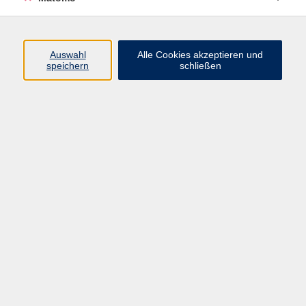
Programm
Auswahl
Alle Cookies akzeptieren und
speichern
schließen
Digitale Angebote
Gesellschaft
Beruf
Sprachen
Gesundheit
Kultur
Grundbildung
vhs Business
vhs Würzburg & Umgebung e. V.