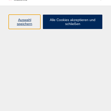
Programm
Auswahl
Alle Cookies akzeptieren und
speichern
schließen
Digitale Angebote
Gesellschaft
Beruf
Sprachen
Gesundheit
Kultur
Grundbildung
vhs Business
vhs Würzburg & Umgebung e. V.