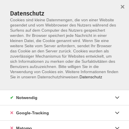
×
Datenschutz
Cookies sind kleine Datenmengen, die von einer Website
gesendet und vom Webbrowser des Nutzers während des
Surfens auf dem Computer des Nutzers gespeichert
Skip to main content
werden. Ihr Browser speichert jede Nachricht in einer
kleinen Datei, die Cookie genannt wird. Wenn Sie eine
weitere Seite vom Server anfordern, sendet Ihr Browser
Der Kurs konnte nicht gefunden werden.
das Cookie an den Server zurück. Cookies wurden als
zuverlässiger Mechanismus für Websites entwickelt, um
sich Informationen zu merken oder die Surfaktivitäten des
Benutzers aufzuzeichnen. Bitte willigen Sie in die
Verwendung von Cookies ein. Weitere Informationen finden
Impressum
Sie in unseren Datenschutzhinweisen.
Datenschutz
AGBs
Datenschutzerklärung
Notwendig
Barrierefreiheitserklärung
Widerrufsbelehrung
Google-Tracking
Widerruf
Matomo