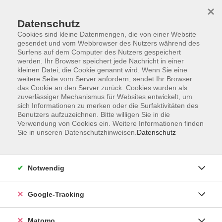
×
Datenschutz
Cookies sind kleine Datenmengen, die von einer Website
gesendet und vom Webbrowser des Nutzers während des
Surfens auf dem Computer des Nutzers gespeichert
Skip to main content
werden. Ihr Browser speichert jede Nachricht in einer
kleinen Datei, die Cookie genannt wird. Wenn Sie eine
weitere Seite vom Server anfordern, sendet Ihr Browser
Der Kurs konnte nicht gefunden werden.
das Cookie an den Server zurück. Cookies wurden als
zuverlässiger Mechanismus für Websites entwickelt, um
sich Informationen zu merken oder die Surfaktivitäten des
Benutzers aufzuzeichnen. Bitte willigen Sie in die
Verwendung von Cookies ein. Weitere Informationen finden
Sie in unseren Datenschutzhinweisen.
Datenschutz
Impressum
AGBs
Datenschutzerklärung
Notwendig
Barrierefreiheitserklärung
Widerrufsbelehrung
Google-Tracking
Widerruf
Matomo