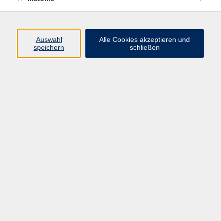
Programm
Auswahl
Alle Cookies akzeptieren und
speichern
schließen
Digitale Angebote
Gesellschaft
Beruf
Sprachen
Gesundheit
Kultur
Grundbildung
vhs Business
vhs Würzburg & Umgebung e. V.