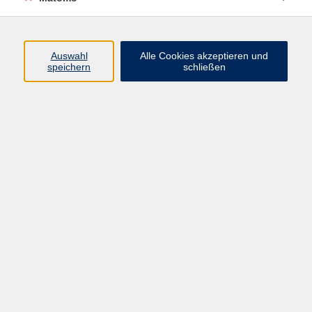
Programm
Auswahl
Alle Cookies akzeptieren und
speichern
schließen
Digitale Angebote
Gesellschaft
Beruf
Sprachen
Gesundheit
Kultur
Grundbildung
vhs Business
vhs Würzburg & Umgebung e. V.