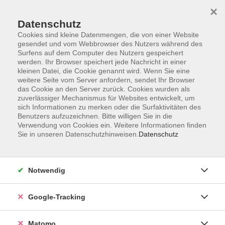
×
Datenschutz
Cookies sind kleine Datenmengen, die von einer Website
gesendet und vom Webbrowser des Nutzers während des
Surfens auf dem Computer des Nutzers gespeichert
Skip to main content
werden. Ihr Browser speichert jede Nachricht in einer
kleinen Datei, die Cookie genannt wird. Wenn Sie eine
weitere Seite vom Server anfordern, sendet Ihr Browser
Der Kurs konnte nicht gefunden werden.
das Cookie an den Server zurück. Cookies wurden als
zuverlässiger Mechanismus für Websites entwickelt, um
sich Informationen zu merken oder die Surfaktivitäten des
Benutzers aufzuzeichnen. Bitte willigen Sie in die
Verwendung von Cookies ein. Weitere Informationen finden
Sie in unseren Datenschutzhinweisen.
Datenschutz
Impressum
AGBs
Datenschutzerklärung
Notwendig
Barrierefreiheitserklärung
Widerrufsbelehrung
Google-Tracking
Widerruf
Matomo