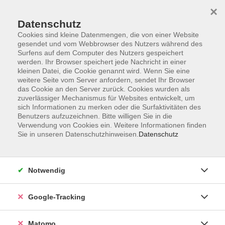
×
Datenschutz
Cookies sind kleine Datenmengen, die von einer Website
gesendet und vom Webbrowser des Nutzers während des
Surfens auf dem Computer des Nutzers gespeichert
Skip to main content
werden. Ihr Browser speichert jede Nachricht in einer
kleinen Datei, die Cookie genannt wird. Wenn Sie eine
weitere Seite vom Server anfordern, sendet Ihr Browser
Der Kurs konnte nicht gefunden werden.
das Cookie an den Server zurück. Cookies wurden als
zuverlässiger Mechanismus für Websites entwickelt, um
sich Informationen zu merken oder die Surfaktivitäten des
Benutzers aufzuzeichnen. Bitte willigen Sie in die
Verwendung von Cookies ein. Weitere Informationen finden
Sie in unseren Datenschutzhinweisen.
Datenschutz
Impressum
AGBs
Datenschutzerklärung
Notwendig
Barrierefreiheitserklärung
Widerrufsbelehrung
Google-Tracking
Widerruf
Matomo