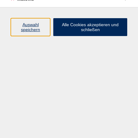
Programm
Auswahl
Alle Cookies akzeptieren und
speichern
schließen
Digitale Angebote
Gesellschaft
Beruf
Sprachen
Gesundheit
Kultur
Grundbildung
vhs Business
vhs Würzburg & Umgebung e. V.