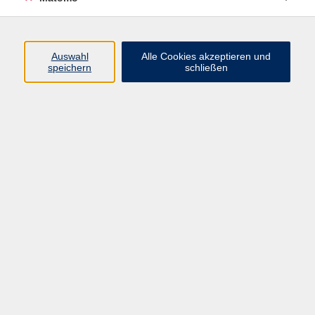
Programm
Auswahl
Alle Cookies akzeptieren und
speichern
schließen
Digitale Angebote
Gesellschaft
Beruf
Sprachen
Gesundheit
Kultur
Grundbildung
vhs Business
vhs Würzburg & Umgebung e. V.