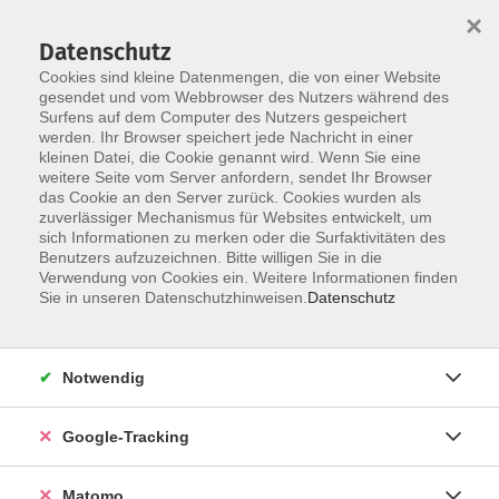
×
Datenschutz
Cookies sind kleine Datenmengen, die von einer Website
gesendet und vom Webbrowser des Nutzers während des
Surfens auf dem Computer des Nutzers gespeichert
Skip to main content
werden. Ihr Browser speichert jede Nachricht in einer
kleinen Datei, die Cookie genannt wird. Wenn Sie eine
weitere Seite vom Server anfordern, sendet Ihr Browser
Der Kurs konnte nicht gefunden werden.
das Cookie an den Server zurück. Cookies wurden als
zuverlässiger Mechanismus für Websites entwickelt, um
sich Informationen zu merken oder die Surfaktivitäten des
Benutzers aufzuzeichnen. Bitte willigen Sie in die
Verwendung von Cookies ein. Weitere Informationen finden
Impressum
Sie in unseren Datenschutzhinweisen.
Datenschutz
AGBs
Datenschutzerklärung
Notwendig
Barrierefreiheitserklärung
Widerrufsbelehrung
Google-Tracking
Widerruf
Matomo