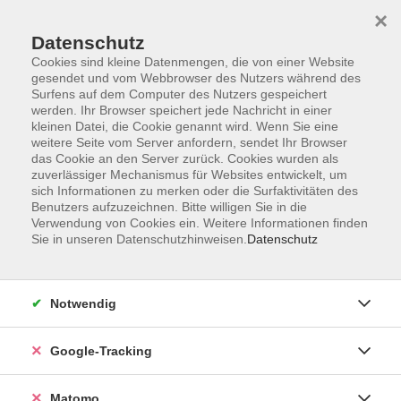
×
Datenschutz
Cookies sind kleine Datenmengen, die von einer Website
gesendet und vom Webbrowser des Nutzers während des
Surfens auf dem Computer des Nutzers gespeichert
Skip to main content
werden. Ihr Browser speichert jede Nachricht in einer
kleinen Datei, die Cookie genannt wird. Wenn Sie eine
weitere Seite vom Server anfordern, sendet Ihr Browser
Der Kurs konnte nicht gefunden werden.
das Cookie an den Server zurück. Cookies wurden als
zuverlässiger Mechanismus für Websites entwickelt, um
sich Informationen zu merken oder die Surfaktivitäten des
Benutzers aufzuzeichnen. Bitte willigen Sie in die
Verwendung von Cookies ein. Weitere Informationen finden
Sie in unseren Datenschutzhinweisen.
Datenschutz
Impressum
AGBs
Datenschutzerklärung
Notwendig
Barrierefreiheitserklärung
Widerrufsbelehrung
Google-Tracking
Widerruf
Matomo