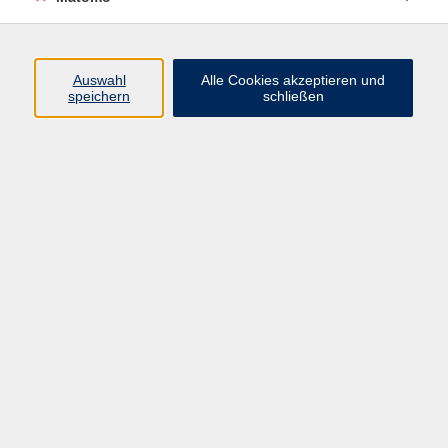
Programm
Auswahl
Alle Cookies akzeptieren und
speichern
schließen
Digitale Angebote
Gesellschaft
Beruf
Sprachen
Gesundheit
Kultur
Grundbildung
vhs Business
vhs Würzburg & Umgebung e. V.