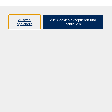
Programm
Auswahl
Alle Cookies akzeptieren und
speichern
schließen
Digitale Angebote
Gesellschaft
Beruf
Sprachen
Gesundheit
Kultur
Grundbildung
vhs Business
vhs Würzburg & Umgebung e. V.