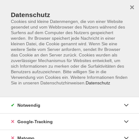
×
Datenschutz
Cookies sind kleine Datenmengen, die von einer Website
gesendet und vom Webbrowser des Nutzers während des
Surfens auf dem Computer des Nutzers gespeichert
Skip to main content
werden. Ihr Browser speichert jede Nachricht in einer
kleinen Datei, die Cookie genannt wird. Wenn Sie eine
weitere Seite vom Server anfordern, sendet Ihr Browser
Der Kurs konnte nicht gefunden werden.
das Cookie an den Server zurück. Cookies wurden als
zuverlässiger Mechanismus für Websites entwickelt, um
sich Informationen zu merken oder die Surfaktivitäten des
Benutzers aufzuzeichnen. Bitte willigen Sie in die
Verwendung von Cookies ein. Weitere Informationen finden
Sie in unseren Datenschutzhinweisen.
Datenschutz
Impressum
AGBs
Datenschutzerklärung
Notwendig
Barrierefreiheitserklärung
Widerrufsbelehrung
Google-Tracking
Widerruf
Matomo