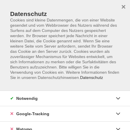
×
Datenschutz
Cookies sind kleine Datenmengen, die von einer Website
gesendet und vom Webbrowser des Nutzers während des
Surfens auf dem Computer des Nutzers gespeichert
Skip to main content
werden. Ihr Browser speichert jede Nachricht in einer
kleinen Datei, die Cookie genannt wird. Wenn Sie eine
weitere Seite vom Server anfordern, sendet Ihr Browser
Der Kurs konnte nicht gefunden werden.
das Cookie an den Server zurück. Cookies wurden als
zuverlässiger Mechanismus für Websites entwickelt, um
sich Informationen zu merken oder die Surfaktivitäten des
Benutzers aufzuzeichnen. Bitte willigen Sie in die
Verwendung von Cookies ein. Weitere Informationen finden
Sie in unseren Datenschutzhinweisen.
Datenschutz
Impressum
AGBs
Datenschutzerklärung
Notwendig
Barrierefreiheitserklärung
Widerrufsbelehrung
Google-Tracking
Widerruf
Matomo