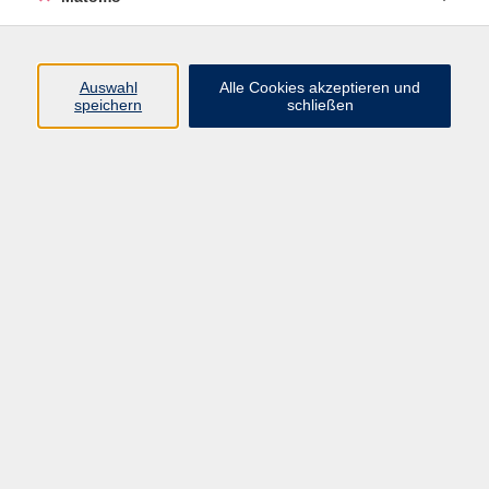
Programm
Auswahl
Alle Cookies akzeptieren und
speichern
schließen
Digitale Angebote
Gesellschaft
Beruf
Sprachen
Gesundheit
Kultur
Grundbildung
vhs Business
vhs Würzburg & Umgebung e. V.