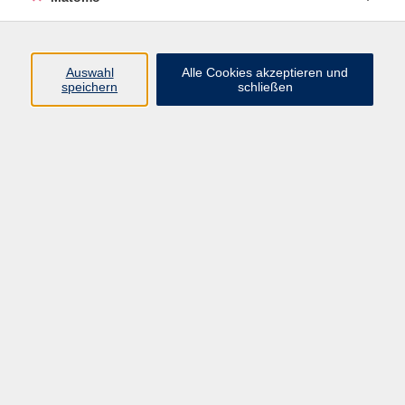
Programm
Auswahl
Alle Cookies akzeptieren und
speichern
schließen
Digitale Angebote
Gesellschaft
Beruf
Sprachen
Gesundheit
Kultur
Grundbildung
vhs Business
vhs Würzburg & Umgebung e. V.