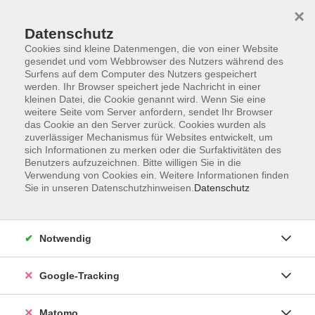
×
Datenschutz
Cookies sind kleine Datenmengen, die von einer Website
gesendet und vom Webbrowser des Nutzers während des
Surfens auf dem Computer des Nutzers gespeichert
Skip to main content
werden. Ihr Browser speichert jede Nachricht in einer
kleinen Datei, die Cookie genannt wird. Wenn Sie eine
weitere Seite vom Server anfordern, sendet Ihr Browser
Der Kurs konnte nicht gefunden werden.
das Cookie an den Server zurück. Cookies wurden als
zuverlässiger Mechanismus für Websites entwickelt, um
sich Informationen zu merken oder die Surfaktivitäten des
Benutzers aufzuzeichnen. Bitte willigen Sie in die
Verwendung von Cookies ein. Weitere Informationen finden
Sie in unseren Datenschutzhinweisen.
Datenschutz
Impressum
AGBs
Datenschutzerklärung
Notwendig
Barrierefreiheitserklärung
Widerrufsbelehrung
Google-Tracking
Widerruf
Matomo