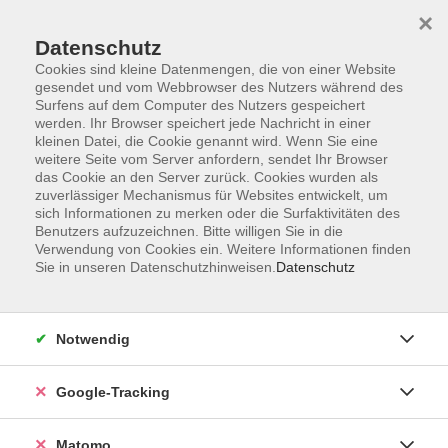
×
Datenschutz
Cookies sind kleine Datenmengen, die von einer Website
gesendet und vom Webbrowser des Nutzers während des
Surfens auf dem Computer des Nutzers gespeichert
Skip to main content
werden. Ihr Browser speichert jede Nachricht in einer
kleinen Datei, die Cookie genannt wird. Wenn Sie eine
weitere Seite vom Server anfordern, sendet Ihr Browser
Der Kurs konnte nicht gefunden werden.
das Cookie an den Server zurück. Cookies wurden als
zuverlässiger Mechanismus für Websites entwickelt, um
sich Informationen zu merken oder die Surfaktivitäten des
Benutzers aufzuzeichnen. Bitte willigen Sie in die
Verwendung von Cookies ein. Weitere Informationen finden
Sie in unseren Datenschutzhinweisen.
Datenschutz
Impressum
AGBs
Datenschutzerklärung
Notwendig
Barrierefreiheitserklärung
Widerrufsbelehrung
Google-Tracking
Widerruf
Matomo