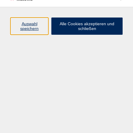
Programm
Auswahl
Alle Cookies akzeptieren und
speichern
schließen
Digitale Angebote
Gesellschaft
Beruf
Sprachen
Gesundheit
Kultur
Grundbildung
vhs Business
vhs Würzburg & Umgebung e. V.