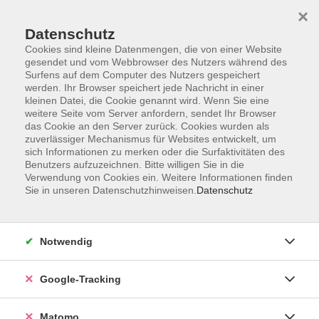
×
Datenschutz
Cookies sind kleine Datenmengen, die von einer Website
gesendet und vom Webbrowser des Nutzers während des
Surfens auf dem Computer des Nutzers gespeichert
Skip to main content
werden. Ihr Browser speichert jede Nachricht in einer
kleinen Datei, die Cookie genannt wird. Wenn Sie eine
weitere Seite vom Server anfordern, sendet Ihr Browser
Der Kurs konnte nicht gefunden werden.
das Cookie an den Server zurück. Cookies wurden als
zuverlässiger Mechanismus für Websites entwickelt, um
sich Informationen zu merken oder die Surfaktivitäten des
Benutzers aufzuzeichnen. Bitte willigen Sie in die
Verwendung von Cookies ein. Weitere Informationen finden
Sie in unseren Datenschutzhinweisen.
Datenschutz
Impressum
AGBs
Datenschutzerklärung
Notwendig
Barrierefreiheitserklärung
Widerrufsbelehrung
Google-Tracking
Widerruf
Matomo