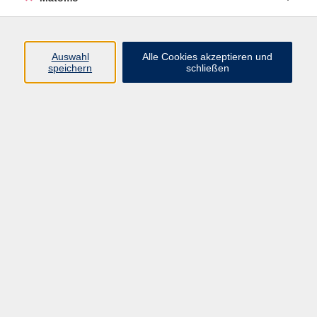
Programm
Auswahl
Alle Cookies akzeptieren und
speichern
schließen
Digitale Angebote
Gesellschaft
Beruf
Sprachen
Gesundheit
Kultur
Grundbildung
vhs Business
vhs Würzburg & Umgebung e. V.