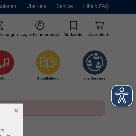
mationen
Über uns
Service
Hilfe & FAQ
leitungen
Login Teilnehmende
Merkzettel
Warenkorb
ltur
Grundbildung
vhs Business
×
rs
ei, die