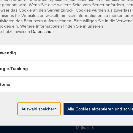
 genannt wird. Wenn Sie eine weitere Seite vom Server anfordern, se
owser das Cookie an den Server zurück. Cookies wurden als zuverlässi
ismus für Websites entwickelt, um sich Informationen zu merken oder
Impressum
AGBs
Datenschutzerklärung
Barrier
tivitäten des Benutzers aufzuzeichnen. Bitte willigen Sie in die Verwen
okies ein. Weitere Informationen finden Sie in unseren
schutzhinweisen.
Datenschutz
twendig
Umgebung e. V.
Öffnungszeiten
ogle-Tracking
tomo
Montag
rg.de
Dienstag
Auswahl speichern
Alle Cookies akzeptieren und schl
Mittwoch