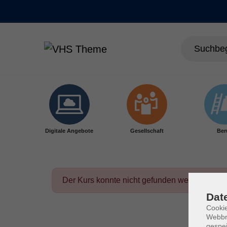
Skip to main content
Digitale Angebote
Gesellschaft
Ber
Der Kurs konnte nicht gefunden werden.
Dat
Cookie
Webbr
gespei