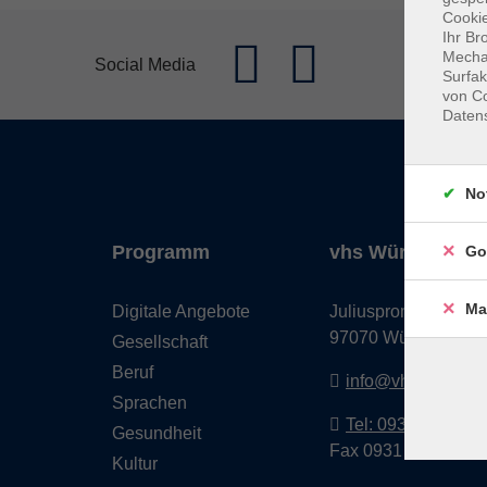
Cookie
Ihr Br
Mechan
Social Media
Surfak
von Co
Daten
No
Programm
vhs Würzburg & 
Go
Ma
Digitale Angebote
Juliuspromenade 68
97070 Würzburg
Gesellschaft
Beruf
info@vhs-wuerzbu
Sprachen
Tel: 0931 35593 0
Gesundheit
Fax 0931 35593-20
Kultur