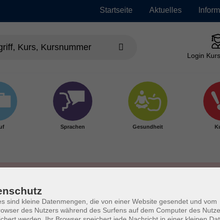
Startseite
Aktuelles
Infor
Login Kurs
uf
Sprachen
Gesundheit
Ku
enschutz
s sind kleine Datenmengen, die von einer Website gesendet und vom
owser des Nutzers während des Surfens auf dem Computer des Nutze
chert werden. Ihr Browser speichert jede Nachricht in einer kleinen Dat