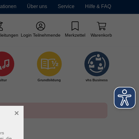
mationen
Über uns
Service
Hilfe & FAQ
leitungen
Login Teilnehmende
Merkzettel
Warenkorb
ltur
Grundbildung
vhs Business
×
rs
ei, die