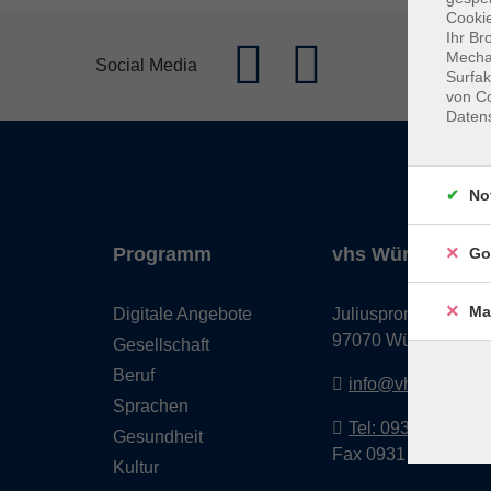
Cookie
Ihr Br
Mechan
Social Media
Surfak
von Co
Daten
No
Programm
vhs Würzburg & 
Go
Ma
Digitale Angebote
Juliuspromenade 68
97070 Würzburg
Gesellschaft
Beruf
info@vhs-wuerzbu
Sprachen
Tel: 0931 35593 0
Gesundheit
Fax 0931 35593-20
Kultur