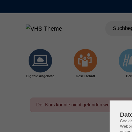
Skip to main content
Digitale Angebote
Gesellschaft
Ber
Der Kurs konnte nicht gefunden werden.
Dat
Cookie
Webbr
gespei