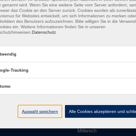
 genannt wird. Wenn Sie eine weitere Seite vom Server anfordern, se
owser das Cookie an den Server zurück. Cookies wurden als zuverlässi
ismus für Websites entwickelt, um sich Informationen zu merken oder
Impressum
AGBs
Datenschutzerklärung
Barrier
tivitäten des Benutzers aufzuzeichnen. Bitte willigen Sie in die Verwen
okies ein. Weitere Informationen finden Sie in unseren
schutzhinweisen.
Datenschutz
twendig
Umgebung e. V.
Öffnungszeiten
ogle-Tracking
tomo
Montag
rg.de
Dienstag
Auswahl speichern
Alle Cookies akzeptieren und schl
Mittwoch