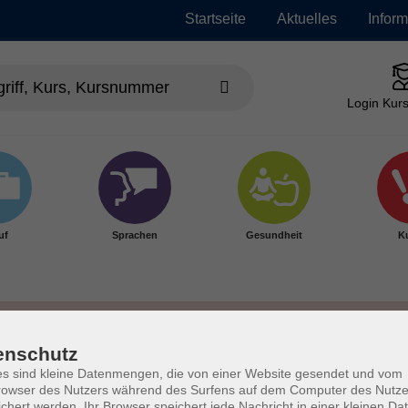
Startseite
Aktuelles
Infor
Login Kurs
uf
Sprachen
Gesundheit
Ku
enschutz
s sind kleine Datenmengen, die von einer Website gesendet und vom
owser des Nutzers während des Surfens auf dem Computer des Nutze
chert werden. Ihr Browser speichert jede Nachricht in einer kleinen Dat