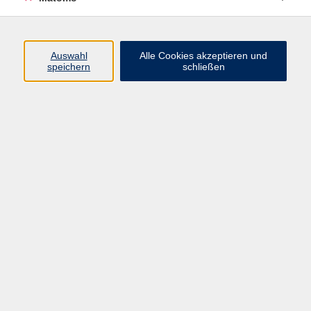
Programm
Auswahl
Alle Cookies akzeptieren und
speichern
schließen
Digitale Angebote
Gesellschaft
Beruf
Sprachen
Gesundheit
Kultur
Grundbildung
vhs Business
vhs Würzburg & Umgebung e. V.