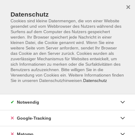
×
Datenschutz
Cookies sind kleine Datenmengen, die von einer Website
gesendet und vom Webbrowser des Nutzers während des
Surfens auf dem Computer des Nutzers gespeichert
Skip to main content
werden. Ihr Browser speichert jede Nachricht in einer
kleinen Datei, die Cookie genannt wird. Wenn Sie eine
weitere Seite vom Server anfordern, sendet Ihr Browser
Der Kurs konnte nicht gefunden werden.
das Cookie an den Server zurück. Cookies wurden als
zuverlässiger Mechanismus für Websites entwickelt, um
sich Informationen zu merken oder die Surfaktivitäten des
Benutzers aufzuzeichnen. Bitte willigen Sie in die
Verwendung von Cookies ein. Weitere Informationen finden
Sie in unseren Datenschutzhinweisen.
Datenschutz
Impressum
AGBs
Datenschutzerklärung
Notwendig
Barrierefreiheitserklärung
Widerrufsbelehrung
Google-Tracking
Widerruf
Matomo