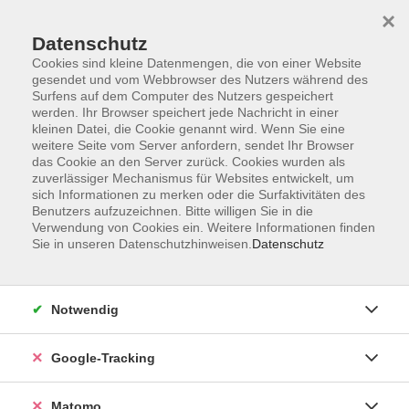
×
Datenschutz
Cookies sind kleine Datenmengen, die von einer Website
gesendet und vom Webbrowser des Nutzers während des
Surfens auf dem Computer des Nutzers gespeichert
Skip to main content
werden. Ihr Browser speichert jede Nachricht in einer
kleinen Datei, die Cookie genannt wird. Wenn Sie eine
weitere Seite vom Server anfordern, sendet Ihr Browser
Der Kurs konnte nicht gefunden werden.
das Cookie an den Server zurück. Cookies wurden als
zuverlässiger Mechanismus für Websites entwickelt, um
sich Informationen zu merken oder die Surfaktivitäten des
Benutzers aufzuzeichnen. Bitte willigen Sie in die
Verwendung von Cookies ein. Weitere Informationen finden
Sie in unseren Datenschutzhinweisen.
Datenschutz
Impressum
AGBs
Datenschutzerklärung
Notwendig
Barrierefreiheitserklärung
Widerrufsbelehrung
Google-Tracking
Widerruf
Matomo