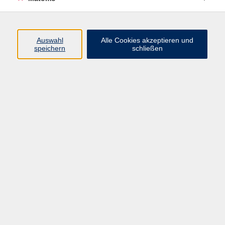
Programm
Auswahl
Alle Cookies akzeptieren und
speichern
schließen
Digitale Angebote
Gesellschaft
Beruf
Sprachen
Gesundheit
Kultur
Grundbildung
vhs Business
vhs Würzburg & Umgebung e. V.