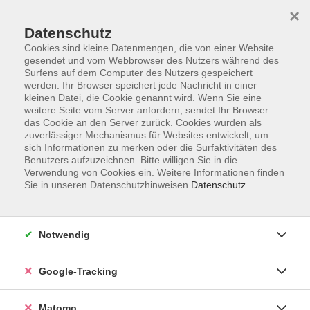
×
Datenschutz
Cookies sind kleine Datenmengen, die von einer Website
gesendet und vom Webbrowser des Nutzers während des
Surfens auf dem Computer des Nutzers gespeichert
Skip to main content
werden. Ihr Browser speichert jede Nachricht in einer
kleinen Datei, die Cookie genannt wird. Wenn Sie eine
weitere Seite vom Server anfordern, sendet Ihr Browser
Der Kurs konnte nicht gefunden werden.
das Cookie an den Server zurück. Cookies wurden als
zuverlässiger Mechanismus für Websites entwickelt, um
sich Informationen zu merken oder die Surfaktivitäten des
Benutzers aufzuzeichnen. Bitte willigen Sie in die
Verwendung von Cookies ein. Weitere Informationen finden
Sie in unseren Datenschutzhinweisen.
Datenschutz
Impressum
AGBs
Datenschutzerklärung
Notwendig
Barrierefreiheitserklärung
Widerrufsbelehrung
Google-Tracking
Widerruf
Matomo