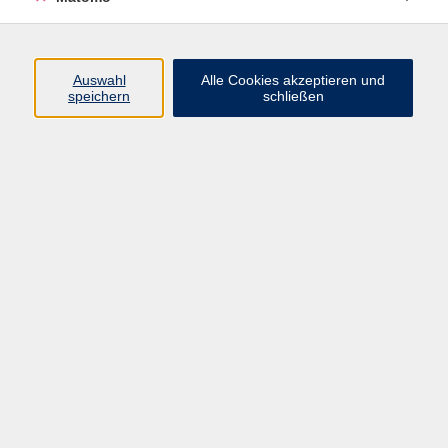
Programm
Auswahl
Alle Cookies akzeptieren und
speichern
schließen
Digitale Angebote
Gesellschaft
Beruf
Sprachen
Gesundheit
Kultur
Grundbildung
vhs Business
vhs Würzburg & Umgebung e. V.