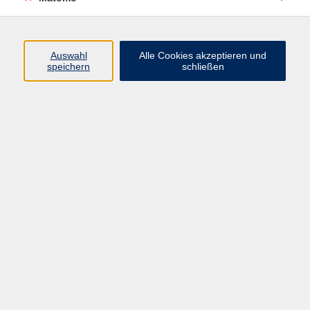
Programm
Auswahl
Alle Cookies akzeptieren und
speichern
schließen
Digitale Angebote
Gesellschaft
Beruf
Sprachen
Gesundheit
Kultur
Grundbildung
vhs Business
vhs Würzburg & Umgebung e. V.