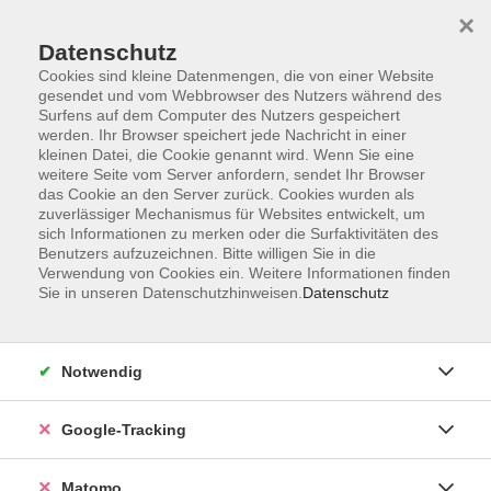
×
Datenschutz
Cookies sind kleine Datenmengen, die von einer Website
gesendet und vom Webbrowser des Nutzers während des
Surfens auf dem Computer des Nutzers gespeichert
Skip to main content
werden. Ihr Browser speichert jede Nachricht in einer
kleinen Datei, die Cookie genannt wird. Wenn Sie eine
weitere Seite vom Server anfordern, sendet Ihr Browser
Der Kurs konnte nicht gefunden werden.
das Cookie an den Server zurück. Cookies wurden als
zuverlässiger Mechanismus für Websites entwickelt, um
sich Informationen zu merken oder die Surfaktivitäten des
Benutzers aufzuzeichnen. Bitte willigen Sie in die
Verwendung von Cookies ein. Weitere Informationen finden
Sie in unseren Datenschutzhinweisen.
Datenschutz
Impressum
AGBs
Datenschutzerklärung
Notwendig
Barrierefreiheitserklärung
Widerrufsbelehrung
Google-Tracking
Widerruf
Matomo