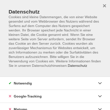
×
Datenschutz
Cookies sind kleine Datenmengen, die von einer Website
gesendet und vom Webbrowser des Nutzers während des
Surfens auf dem Computer des Nutzers gespeichert
Skip to main content
werden. Ihr Browser speichert jede Nachricht in einer
kleinen Datei, die Cookie genannt wird. Wenn Sie eine
weitere Seite vom Server anfordern, sendet Ihr Browser
Der Kurs konnte nicht gefunden werden.
das Cookie an den Server zurück. Cookies wurden als
zuverlässiger Mechanismus für Websites entwickelt, um
sich Informationen zu merken oder die Surfaktivitäten des
Benutzers aufzuzeichnen. Bitte willigen Sie in die
Verwendung von Cookies ein. Weitere Informationen finden
Sie in unseren Datenschutzhinweisen.
Datenschutz
Impressum
AGBs
Datenschutzerklärung
Notwendig
Barrierefreiheitserklärung
Widerrufsbelehrung
Google-Tracking
Widerruf
Matomo