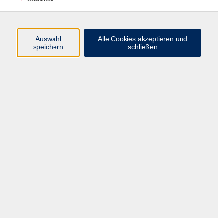
Programm
Auswahl
Alle Cookies akzeptieren und
speichern
schließen
Digitale Angebote
Gesellschaft
Beruf
Sprachen
Gesundheit
Kultur
Grundbildung
vhs Business
vhs Würzburg & Umgebung e. V.