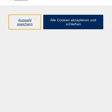
Programm
Auswahl
Alle Cookies akzeptieren und
speichern
schließen
Digitale Angebote
Gesellschaft
Beruf
Sprachen
Gesundheit
Kultur
Grundbildung
vhs Business
vhs Würzburg & Umgebung e. V.