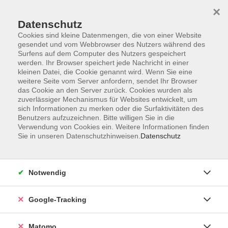
×
Datenschutz
Cookies sind kleine Datenmengen, die von einer Website
gesendet und vom Webbrowser des Nutzers während des
Surfens auf dem Computer des Nutzers gespeichert
Skip to main content
werden. Ihr Browser speichert jede Nachricht in einer
kleinen Datei, die Cookie genannt wird. Wenn Sie eine
weitere Seite vom Server anfordern, sendet Ihr Browser
Der Kurs konnte nicht gefunden werden.
das Cookie an den Server zurück. Cookies wurden als
zuverlässiger Mechanismus für Websites entwickelt, um
sich Informationen zu merken oder die Surfaktivitäten des
Benutzers aufzuzeichnen. Bitte willigen Sie in die
Verwendung von Cookies ein. Weitere Informationen finden
Sie in unseren Datenschutzhinweisen.
Datenschutz
Impressum
AGBs
Datenschutzerklärung
Notwendig
Barrierefreiheitserklärung
Widerrufsbelehrung
Google-Tracking
Widerruf
Matomo