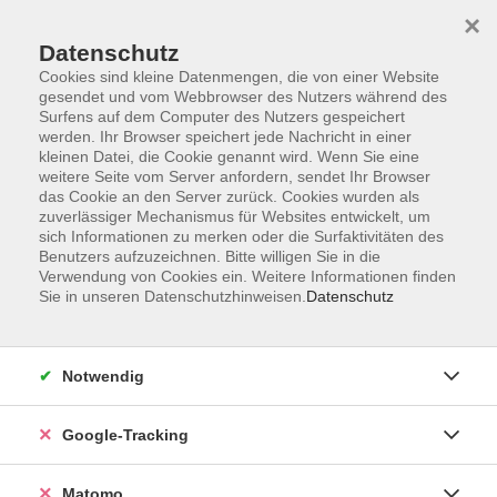
×
Datenschutz
Cookies sind kleine Datenmengen, die von einer Website
gesendet und vom Webbrowser des Nutzers während des
Surfens auf dem Computer des Nutzers gespeichert
Skip to main content
werden. Ihr Browser speichert jede Nachricht in einer
kleinen Datei, die Cookie genannt wird. Wenn Sie eine
weitere Seite vom Server anfordern, sendet Ihr Browser
Der Kurs konnte nicht gefunden werden.
das Cookie an den Server zurück. Cookies wurden als
zuverlässiger Mechanismus für Websites entwickelt, um
sich Informationen zu merken oder die Surfaktivitäten des
Benutzers aufzuzeichnen. Bitte willigen Sie in die
Verwendung von Cookies ein. Weitere Informationen finden
Sie in unseren Datenschutzhinweisen.
Datenschutz
Impressum
AGBs
Datenschutzerklärung
Notwendig
Barrierefreiheitserklärung
Widerrufsbelehrung
Google-Tracking
Widerruf
Matomo