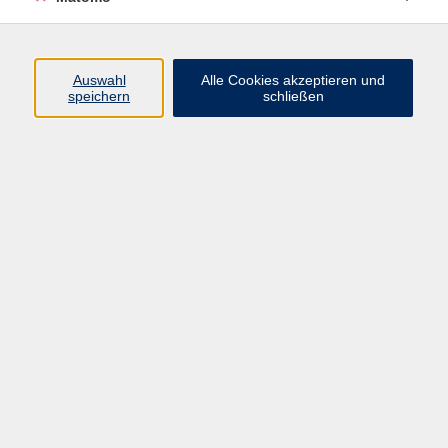
Programm
Auswahl
Alle Cookies akzeptieren und
speichern
schließen
Digitale Angebote
Gesellschaft
Beruf
Sprachen
Gesundheit
Kultur
Grundbildung
vhs Business
vhs Würzburg & Umgebung e. V.