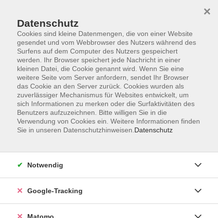
×
Datenschutz
Cookies sind kleine Datenmengen, die von einer Website
gesendet und vom Webbrowser des Nutzers während des
Surfens auf dem Computer des Nutzers gespeichert
Skip to main content
werden. Ihr Browser speichert jede Nachricht in einer
kleinen Datei, die Cookie genannt wird. Wenn Sie eine
weitere Seite vom Server anfordern, sendet Ihr Browser
Der Kurs konnte nicht gefunden werden.
das Cookie an den Server zurück. Cookies wurden als
zuverlässiger Mechanismus für Websites entwickelt, um
sich Informationen zu merken oder die Surfaktivitäten des
Benutzers aufzuzeichnen. Bitte willigen Sie in die
Verwendung von Cookies ein. Weitere Informationen finden
Sie in unseren Datenschutzhinweisen.
Datenschutz
Impressum
AGBs
Datenschutzerklärung
Notwendig
Barrierefreiheitserklärung
Widerrufsbelehrung
Google-Tracking
Widerruf
Matomo