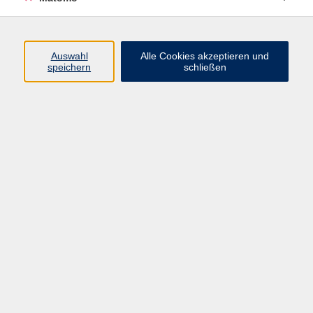
Programm
Auswahl
Alle Cookies akzeptieren und
speichern
schließen
Digitale Angebote
Gesellschaft
Beruf
Sprachen
Gesundheit
Kultur
Grundbildung
vhs Business
vhs Würzburg & Umgebung e. V.