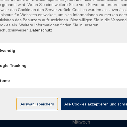
 genannt wird. Wenn Sie eine weitere Seite vom Server anfordern, se
owser das Cookie an den Server zurück. Cookies wurden als zuverlässi
ismus für Websites entwickelt, um sich Informationen zu merken oder
Impressum
AGBs
Datenschutzerklärung
Barrier
tivitäten des Benutzers aufzuzeichnen. Bitte willigen Sie in die Verwen
okies ein. Weitere Informationen finden Sie in unseren
schutzhinweisen.
Datenschutz
twendig
Umgebung e. V.
Öffnungszeiten
ogle-Tracking
tomo
Montag
rg.de
Dienstag
Auswahl speichern
Alle Cookies akzeptieren und schl
Mittwoch