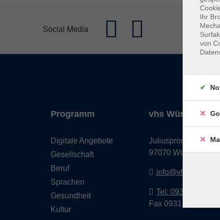
Cookie
Ihr Br
Mechan
Social Media
Surfak
von Co
Daten
No
Programm
vhs Würzburg & 
Go
Ma
Digitale Angebote
Juliuspromenade 68
97070 Würzburg
Gesellschaft
Beruf
info@vhs-wuerzbu
Sprachen
Tel: 0931 35593 0
Gesundheit
Fax 0931 35593-20
Kultur