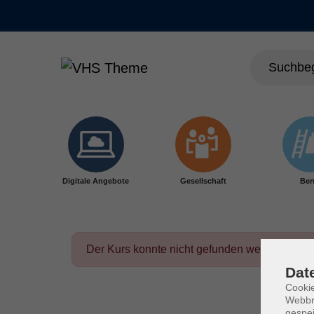
Skip to main content
Digitale Angebote
Gesellschaft
Ber
Der Kurs konnte nicht gefunden werden.
Dat
Cookie
Webbr
gespei