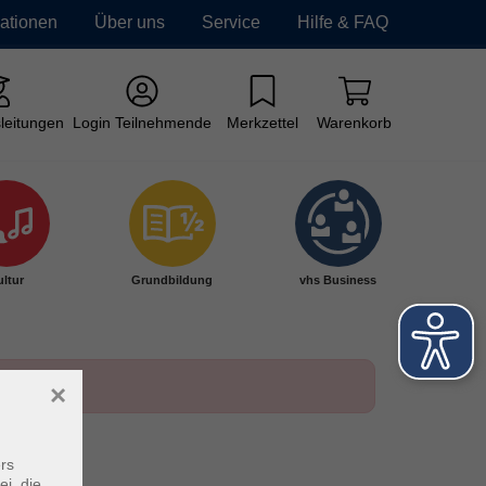
mationen
Über uns
Service
Hilfe & FAQ
leitungen
Login Teilnehmende
Merkzettel
Warenkorb
ltur
Grundbildung
vhs Business
×
rs
ei, die