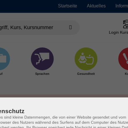
Startseite
Aktuelles
Infor
Login Kurs
uf
Sprachen
Gesundheit
Ku
enschutz
s sind kleine Datenmengen, die von einer Website gesendet und vom
owser des Nutzers während des Surfens auf dem Computer des Nutze
chert werden. Ihr Browser speichert jede Nachricht in einer kleinen Dat