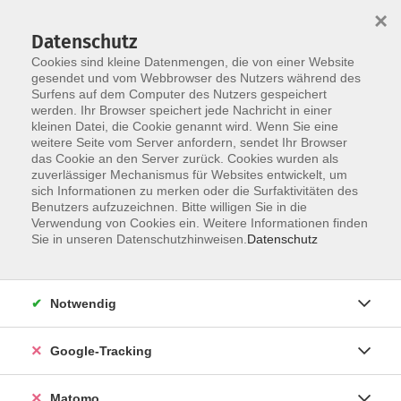
×
Datenschutz
Cookies sind kleine Datenmengen, die von einer Website
gesendet und vom Webbrowser des Nutzers während des
Surfens auf dem Computer des Nutzers gespeichert
Skip to main content
werden. Ihr Browser speichert jede Nachricht in einer
kleinen Datei, die Cookie genannt wird. Wenn Sie eine
weitere Seite vom Server anfordern, sendet Ihr Browser
Der Kurs konnte nicht gefunden werden.
das Cookie an den Server zurück. Cookies wurden als
zuverlässiger Mechanismus für Websites entwickelt, um
sich Informationen zu merken oder die Surfaktivitäten des
Benutzers aufzuzeichnen. Bitte willigen Sie in die
Verwendung von Cookies ein. Weitere Informationen finden
Impressum
Sie in unseren Datenschutzhinweisen.
Datenschutz
AGBs
Datenschutzerklärung
Notwendig
Barrierefreiheitserklärung
Widerrufsbelehrung
Google-Tracking
Widerruf
Matomo