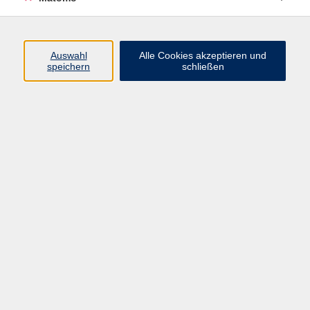
Programm
Auswahl
Alle Cookies akzeptieren und
speichern
schließen
Digitale Angebote
Gesellschaft
Beruf
Sprachen
Gesundheit
Kultur
Grundbildung
vhs Business
vhs Würzburg & Umgebung e. V.