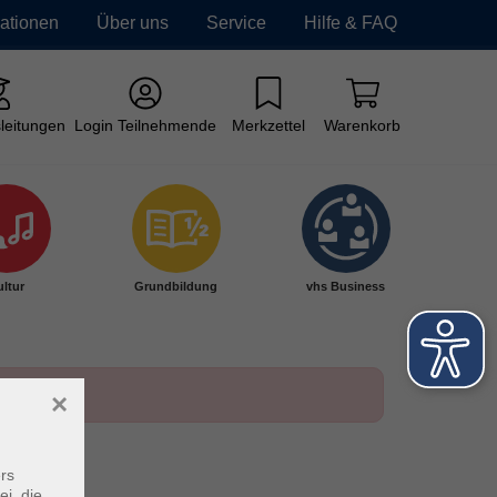
mationen
Über uns
Service
Hilfe & FAQ
leitungen
Login Teilnehmende
Merkzettel
Warenkorb
ltur
Grundbildung
vhs Business
×
rs
ei, die