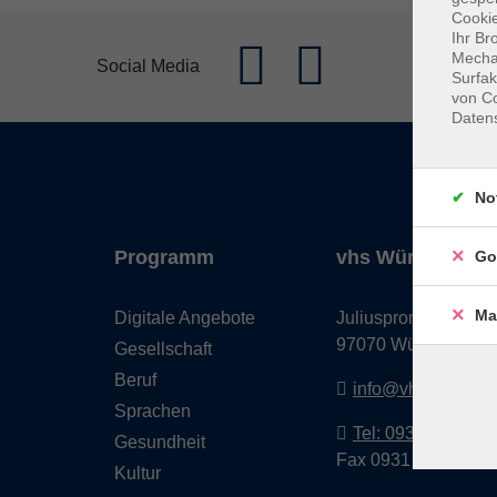
Cookie
Ihr Br
Mechan
Social Media
Surfak
von Co
Daten
No
Programm
vhs Würzburg & 
Go
Ma
Digitale Angebote
Juliuspromenade 68
97070 Würzburg
Gesellschaft
Beruf
info@vhs-wuerzbu
Sprachen
Tel: 0931 35593 0
Gesundheit
Fax 0931 35593-20
Kultur