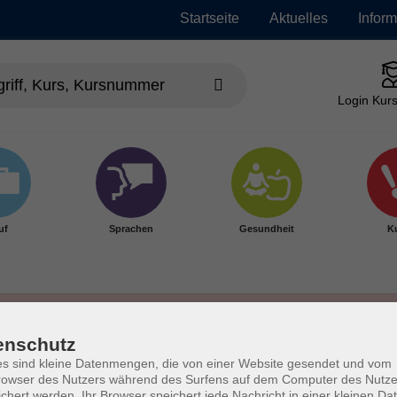
Startseite
Aktuelles
Infor
Login Kurs
uf
Sprachen
Gesundheit
Ku
enschutz
s sind kleine Datenmengen, die von einer Website gesendet und vom
owser des Nutzers während des Surfens auf dem Computer des Nutze
chert werden. Ihr Browser speichert jede Nachricht in einer kleinen Dat