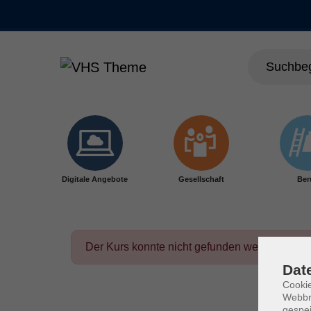
Skip to main content
Digitale Angebote
Gesellschaft
Ber
Der Kurs konnte nicht gefunden werden.
Dat
Cookie
Webbr
gespei