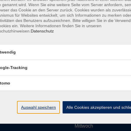
 genannt wird. Wenn Sie eine weitere Seite vom Server anfordern, se
owser das Cookie an den Server zurück. Cookies wurden als zuverlässi
ismus für Websites entwickelt, um sich Informationen zu merken oder
Impressum
AGBs
Datenschutzerklärung
Barrier
tivitäten des Benutzers aufzuzeichnen. Bitte willigen Sie in die Verwen
okies ein. Weitere Informationen finden Sie in unseren
schutzhinweisen.
Datenschutz
twendig
Umgebung e. V.
Öffnungszeiten
ogle-Tracking
tomo
Montag
rg.de
Dienstag
Auswahl speichern
Alle Cookies akzeptieren und schl
Mittwoch