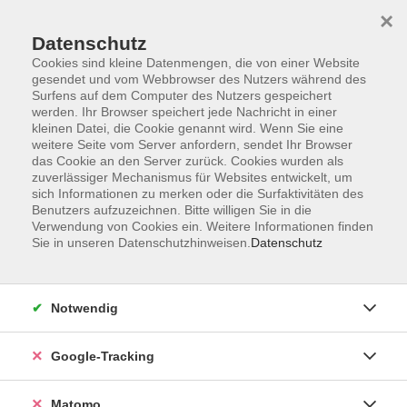
×
Datenschutz
Cookies sind kleine Datenmengen, die von einer Website
gesendet und vom Webbrowser des Nutzers während des
Surfens auf dem Computer des Nutzers gespeichert
Skip to main content
werden. Ihr Browser speichert jede Nachricht in einer
kleinen Datei, die Cookie genannt wird. Wenn Sie eine
weitere Seite vom Server anfordern, sendet Ihr Browser
Der Kurs konnte nicht gefunden werden.
das Cookie an den Server zurück. Cookies wurden als
zuverlässiger Mechanismus für Websites entwickelt, um
sich Informationen zu merken oder die Surfaktivitäten des
Benutzers aufzuzeichnen. Bitte willigen Sie in die
Verwendung von Cookies ein. Weitere Informationen finden
Sie in unseren Datenschutzhinweisen.
Datenschutz
Impressum
AGBs
Datenschutzerklärung
Notwendig
Barrierefreiheitserklärung
Widerrufsbelehrung
Google-Tracking
Widerruf
Matomo