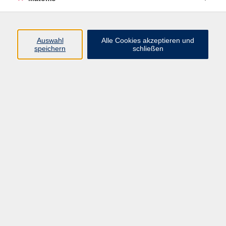
Programm
Auswahl
Alle Cookies akzeptieren und
speichern
schließen
Digitale Angebote
Gesellschaft
Beruf
Sprachen
Gesundheit
Kultur
Grundbildung
vhs Business
vhs Würzburg & Umgebung e. V.